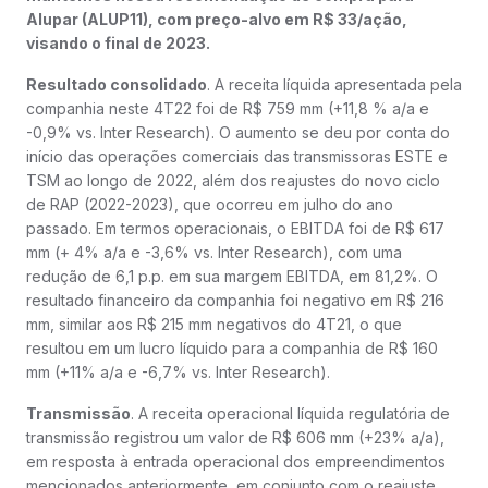
Alupar (ALUP11), com preço-alvo em R$ 33/ação,
visando o final de 2023.
Resultado consolidado
. A receita líquida apresentada pela
companhia neste 4T22 foi de R$ 759 mm (+11,8 % a/a e
-0,9% vs. Inter Research). O aumento se deu por conta do
início das operações comerciais das transmissoras ESTE e
TSM ao longo de 2022, além dos reajustes do novo ciclo
de RAP (2022-2023), que ocorreu em julho do ano
passado. Em termos operacionais, o EBITDA foi de R$ 617
mm (+ 4% a/a e -3,6% vs. Inter Research), com uma
redução de 6,1 p.p. em sua margem EBITDA, em 81,2%. O
resultado financeiro da companhia foi negativo em R$ 216
mm, similar aos R$ 215 mm negativos do 4T21, o que
resultou em um lucro líquido para a companhia de R$ 160
mm (+11% a/a e -6,7% vs. Inter Research).
Transmissão
. A receita operacional líquida regulatória de
transmissão registrou um valor de R$ 606 mm (+23% a/a),
em resposta à entrada operacional dos empreendimentos
mencionados anteriormente, em conjunto com o reajuste