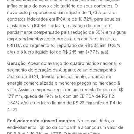
inflacionário do novo ciclo tarifário de seus contratos. O
novo ciclo proporcionou um reajuste de 11,73% para os
contratos indexados em IPCA, e de 10,72% para aqueles
ajustados via IGP-M. Todavia, o avanço da receita foi
parcialmente compensado pela redução de 50% em alguns
empreendimentos como previsto em contrato. Assim, o
EBITDA do segmento foi reportado de R$ 534 mm (+25%
a/a) e o lucro líquido foi de R$ 245 mm (+77% a/a).
Geração
. Apear do avanço do quadro hídrico nacional, o
segmento de geração da Alupar teve um desempenho
abaixo do 4T21, devido, principalmente, a queda de
energia comercializada e menores preços no mercado à
vista. Assim, a empresa registrou uma receita líquida de R$
177 mm, queda de 19% a/a, com um EBITDA de R$ 112
(-54% a/a) e um lucro líquido de R$ 23 mm ante ao 114 do
4T21.
Endividamento e investimentos
. No consolidado, o
endividamento líquido da companhia alcançou um valor de
R$ 8,8 bi (+10,2% vs. 4T21). O indicador dívida