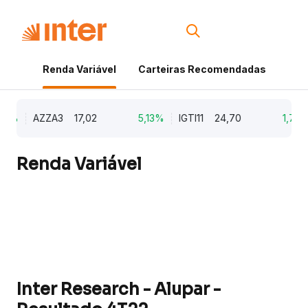
Renda Variável
Carteiras Recomendadas
Cri
9%
AZZA3
17,02
5,13%
IGTI11
24,70
1,77%
Renda Variável
Inter Research - Alupar -