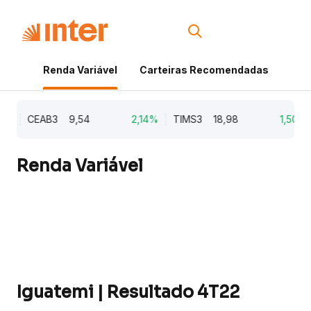
Renda Variável
Carteiras Recomendadas
Cri
3%
CEAB3
9,54
2,14%
TIMS3
18,98
1,50%
Renda Variável
Iguatemi | Resultado 4T22