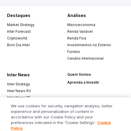
Destaques
Análises
Market Strategy
Macroeconomia
Inter Forecast
Renda Variável
Criptoworld
Renda Fixa
Bom Dia Inter
Investimentos no Exterior
Fundos
Cenário Internacional
Inter News
Quem Somos
Aprenda a Investir
Inter Strategy
Inter News RV
Inter News RF
Top Funds
We use cookies for security, navigation analysis, better
experience and personalization of content in
accordance with our Cookie Policy and your
Baixe o app
preferences indicated in the 'Cookie Settings'.
Cookie
Policy