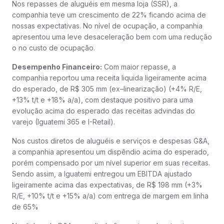
Nos repasses de aluguéis em mesma loja (SSR), a
companhia teve um crescimento de 22% ficando acima de
nossas expectativas. No nível de ocupação, a companhia
apresentou uma leve desaceleração bem com uma redução
o no custo de ocupação.
Desempenho Financeiro:
Com maior repasse, a
companhia reportou uma receita liquida ligeiramente acima
do esperado, de R$ 305 mm (ex–linearização) (+4% R/E,
+13% t/t e +18% a/a), com destaque positivo para uma
evolução acima do esperado das receitas advindas do
varejo (Iguatemi 365 e I-Retail).
Nos custos diretos de aluguéis e serviços e despesas G&A,
a companhia apresentou um dispêndio acima do esperado,
porém compensado por um nível superior em suas receitas.
Sendo assim, a Iguatemi entregou um EBITDA ajustado
ligeiramente acima das expectativas, de R$ 198 mm (+3%
R/E, +10% t/t e +15% a/a) com entrega de margem em linha
de 65%