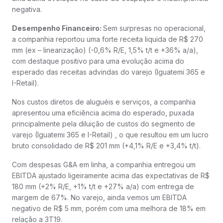
negativa.
Desempenho Financeiro:
Sem surpresas no operacional,
a companhia reportou uma forte receita liquida de R$ 270
mm (ex – linearização) (-0,6% R/E, 1,5% t/t e +36% a/a),
com destaque positivo para uma evolução acima do
esperado das receitas advindas do varejo (Iguatemi 365 e
I-Retail).
Nos custos diretos de aluguéis e serviços, a companhia
apresentou uma eficiência acima do esperado, puxada
principalmente pela diluição de custos do segmento de
varejo (Iguatemi 365 e I-Retail) , o que resultou em um lucro
bruto consolidado de R$ 201 mm (+4,1% R/E e +3,4% t/t).
Com despesas G&A em linha, a companhia entregou um
EBITDA ajustado ligeiramente acima das expectativas de R$
180 mm (+2% R/E, +1% t/t e +27% a/a) com entrega de
margem de 67%. No varejo, ainda vemos um EBITDA
negativo de R$ 5 mm, porém com uma melhora de 18% em
relação a 3T19.