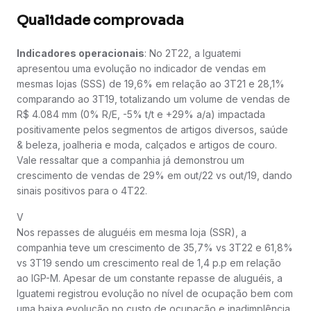
Qualidade comprovada
Indicadores operacionais
: No 2T22, a Iguatemi
apresentou uma evolução no indicador de vendas em
mesmas lojas (SSS) de 19,6% em relação ao 3T21 e 28,1%
comparando ao 3T19, totalizando um volume de vendas de
R$ 4.084 mm (0% R/E, -5% t/t e +29% a/a) impactada
positivamente pelos segmentos de artigos diversos, saúde
& beleza, joalheria e moda, calçados e artigos de couro.
Vale ressaltar que a companhia já demonstrou um
crescimento de vendas de 29% em out/22 vs out/19, dando
sinais positivos para o 4T22.
V
Nos repasses de aluguéis em mesma loja (SSR), a
companhia teve um crescimento de 35,7% vs 3T22 e 61,8%
vs 3T19 sendo um crescimento real de 1,4 p.p em relação
ao IGP-M. Apesar de um constante repasse de aluguéis, a
Iguatemi registrou evolução no nível de ocupação bem com
uma baixa evolução no custo de ocupação e inadimplência