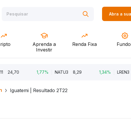
Abra a su
ripto
Aprenda a
Renda Fixa
Fundo
Investir
4,70
1,77%
NATU3
8,29
1,34%
LREN3
12,3
h
Iguatemi | Resultado 2T22