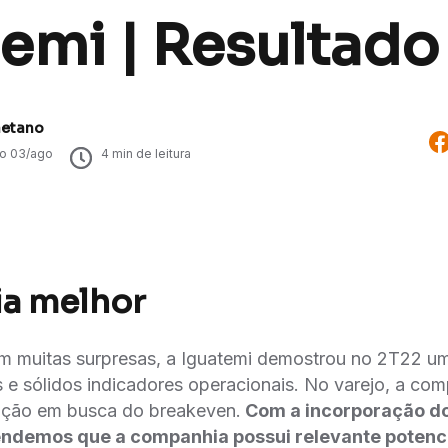
emi | Resultado
aetano
do
03/ago
4
min de leitura
ia melhor
m muitas surpresas, a Iguatemi demostrou no 2T22 u
 e sólidos indicadores operacionais. No varejo, a co
ação em busca do breakeven.
Com a incorporação d
endemos que a companhia possui relevante potenci