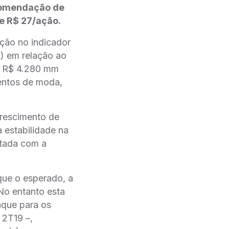
ecomendação de
de R$ 27/ação.
ção no indicador
t) em relação ao
e R$ 4.280 mm
entos de moda,
crescimento de
 estabilidade na
rtada com a
ue o esperado, a
No entanto esta
aque para os
 2T19 –,