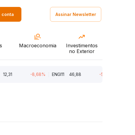
a conta
Assinar Newsletter
s
Macroeconomia
Investimentos
no Exterior
1
-8,68%
ENGI11
46,88
-5,22%
CMIN3
5,4