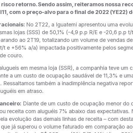
 risco retorno. Sendo assim, reiteramos nossa r
11, com o preço-alvo para o final de 2022 (YE22) 
racionais:
No 2T22, a Iguatemi apresentou uma evolu
as lojas (SSS) de 50,1% (-4,9 p.p R/E e -20,6 p.p t/
rando ao 2T19, totalizando um volume de vendas d
/t e +56% a/a) impactada positivamente pelos segm
 de couro.
alugueis em mesma loja (SSR), a companhia teve um 
nte a um custo de ocupação saudável de 11,3% e uma
. Ressaltamos também a inadimplência negativa repo
uguéis em atraso.
anceiro:
Diante de um custo de ocupação menor do q
ou receita com aluguéis 7% abaixo das expectativas. 
la evolução das demais linhas de receita – com dest
 que já superou o volume faturado em comparação ao