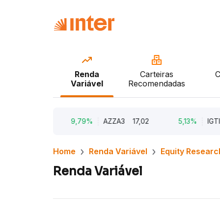
Renda
Carteiras
C
Variável
Recomendadas
18,96
9,79%
AZZA3
17,02
5,13%
IGTI11
2
Home
Renda Variável
Equity Researc
Renda Variável