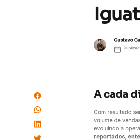
Iguat
Gustavo C
Publica
A cada d
Com resultado se
volume de vendas
evoluindo a oper
reportados, ent