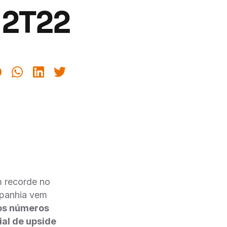
 2T22
m recorde no
mpanhia vem
os números
al de upside