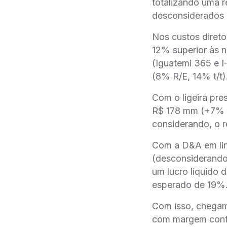
totalizando uma r
desconsiderados o
Nos custos direto
12% superior às n
(Iguatemi 365 e I
(8% R/E, 14% t/t)
Com o ligeira pr
R$ 178 mm (+7% 
considerando, o r
Com a D&A em lin
(desconsiderando
um lucro líquido
esperado de 19%
Com isso, chegam
com margem confo