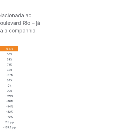
elacionada ao
ulevard Rio – já
ra a companhia.