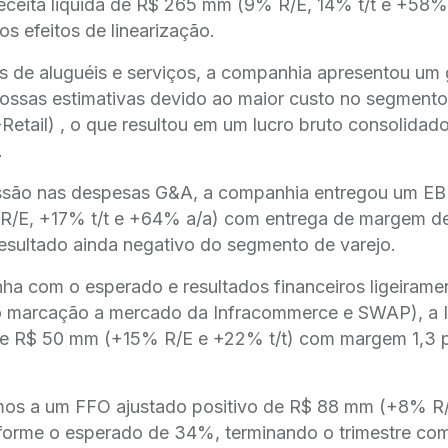
eceita liquida de R$ 265 mm (9% R/E, 14% t/t e +58% 
s efeitos de linearização.
s de aluguéis e serviços, a companhia apresentou um
ossas estimativas devido ao maior custo no segmento
-Retail) , o que resultou em um lucro bruto consolida
.
essão nas despesas G&A, a companhia entregou um EB
R/E, +17% t/t e +64% a/a) com entrega de margem 
esultado ainda negativo do segmento de varejo.
ha com o esperado e resultados financeiros ligeirame
 marcação a mercado da Infracommerce e SWAP), a I
 de R$ 50 mm (+15% R/E e +22% t/t) com margem 1,3 
.
os a um FFO ajustado positivo de R$ 88 mm (+8% R/
rme o esperado de 34%, terminando o trimestre co