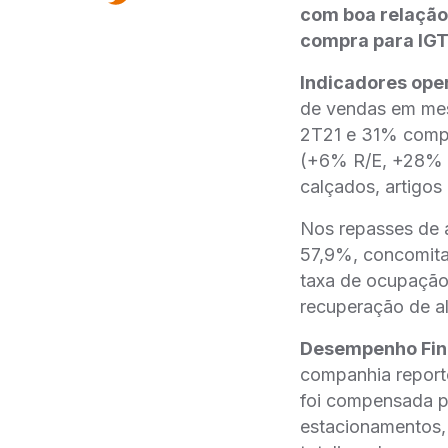
com boa relação
compra para IGTI
Indicadores ope
de vendas em mesm
2T21 e 31% compa
(+6% R/E, +28% t
calçados, artigos
Nos repasses de 
57,9%, concomita
taxa de ocupação
recuperação de al
Desempenho Fin
companhia report
foi compensada pe
estacionamentos,