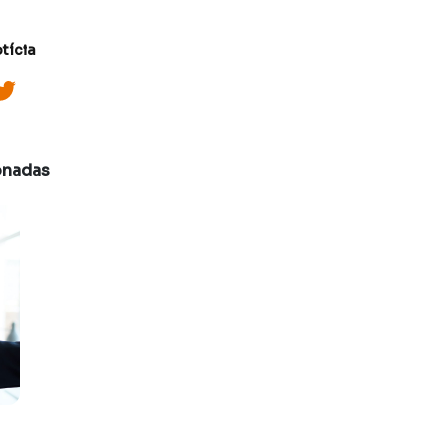
tícia
onadas