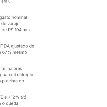
a/a),
 gasto nominal
 de varejo
do de R$ 194 mm
ITDA ajustado de
de 67% mesmo
nte maiores
guatemi entregou
p.p acima do
E e +12% t/t)
m o queda