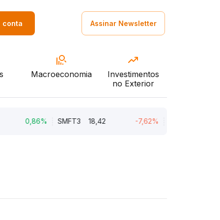
a conta
Assinar Newsletter
s
Macroeconomia
Investimentos
no Exterior
0,86%
SMFT3
18,42
-7,62%
BRAV3
18,45