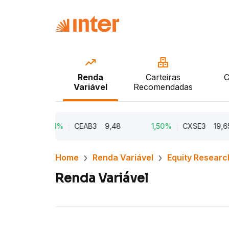
Renda
Carteiras
C
Variável
Recomendadas
00
2,21%
CEAB3
9,48
1,50%
CXSE3
19,65
Home
Renda Variável
Equity Researc
Renda Variável