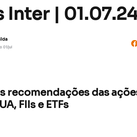
 Inter | 01.07.2
alda
do
01/jul
as recomendações das açõe
EUA, FIIs e ETFs