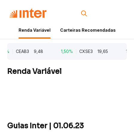
Renda Variável
Carteiras Recomendadas
Cri
,21%
CEAB3
9,48
1,50%
CXSE3
19,65
1,0
Renda Variável
Guias Inter | 01.06.23