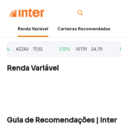
Renda Variável
Carteiras Recomendadas
Cri
,79%
AZZA3
17,02
5,13%
IGTI11
24,70
1,77
Renda Variável
Guia de Recomendações | Inter