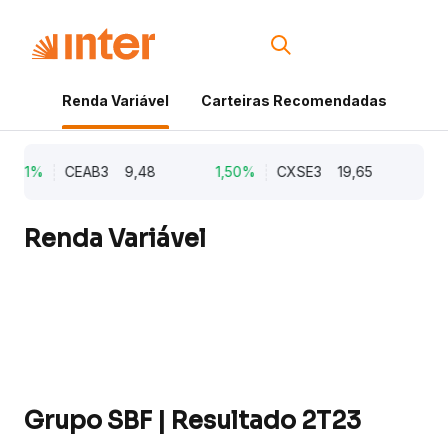
Renda Variável
Carteiras Recomendadas
Cri
2,21%
CEAB3
9,48
1,50%
CXSE3
19,65
1,
Renda Variável
Grupo SBF | Resultado 2T23