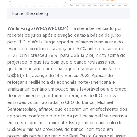
Fonte: Bloomberg
Wells Fargo (WFC/WFCO34).
Também beneficiado por
receitas de juros após elevação da taxa básica de juros
pelo FED, o Wells Fargo reportou números bem acima do
esperado, com lucros avançando 57% ante o patamar do
2T22. O NII cresceu 29%, para US$ 13,2 bi, 2,4% acima do
projetado, o que fez com que o banco revisasse seu
guidance no ano para cima, agora esperando um NII de
US$ 51,3 bi, avanço de 14% versus 2022. Apesar de
reforçar a resiliência da economia norte-americana e
sinalizar um cenário um pouco mais favorável para o braço
de investimentos, conforme operações de IPO e novas
emissões voltam ao radar, o CFO do banco, Michael
Santomassimo, afirmou que esperam um arrefecimento dos
negócios, conforme o efeito da política monetária restritiva
em curso fique mais evidente. Isso justifica o aumento de
US$ 949 mm nas provisões do banco, com foco em
potenciais perdas no ramo de Real Estate Comercial, assim