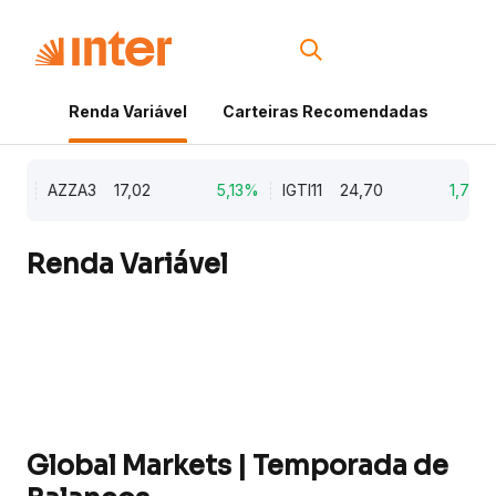
Renda Variável
Carteiras Recomendadas
Cri
%
AZZA3
17,02
5,13%
IGTI11
24,70
1,77%
Renda Variável
Global Markets | Temporada de