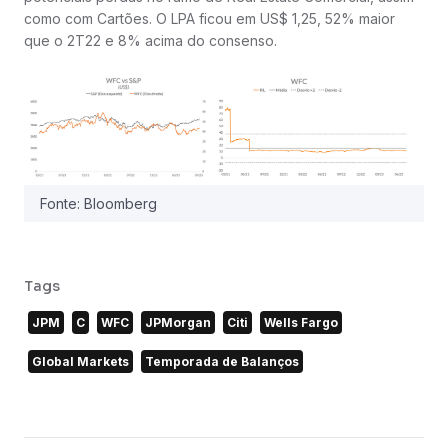
como com Cartões. O LPA ficou em US$ 1,25, 52% maior
que o 2T22 e 8% acima do consenso.
Fonte: Bloomberg
Tags
JPM
C
WFC
JPMorgan
Citi
Wells Fargo
Global Markets
Temporada de Balanços