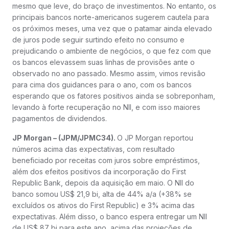
mesmo que leve, do braço de investimentos. No entanto, os
principais bancos norte-americanos sugerem cautela para
os próximos meses, uma vez que o patamar ainda elevado
de juros pode seguir surtindo efeito no consumo e
prejudicando o ambiente de negócios, o que fez com que
os bancos elevassem suas linhas de provisões ante o
observado no ano passado. Mesmo assim, vimos revisão
para cima dos guidances para o ano, com os bancos
esperando que os fatores positivos ainda se sobreponham,
levando à forte recuperação no NII, e com isso maiores
pagamentos de dividendos.
JP Morgan – (JPM/JPMC34).
O JP Morgan reportou
números acima das expectativas, com resultado
beneficiado por receitas com juros sobre empréstimos,
além dos efeitos positivos da incorporação do First
Republic Bank, depois da aquisição em maio. O NII do
banco somou US$ 21,9 bi, alta de 44% a/a (+38% se
excluídos os ativos do First Republic) e 3% acima das
expectativas. Além disso, o banco espera entregar um NII
de US$ 87 bi para este ano, acima das projeções de