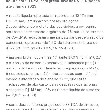
neutra para FLRY3, com preço-alvo de R$ 19,00/ação
até o fim de 2023.
A receita líquida reportada foi recorde de R$ 1.115 mm
(+9,5% a/a), em linha com nossas projeções.
Desconsiderando o efeito das aquisições, a companhia
apresentou crescimento orgânico de 7% a/a. Já os exames
de Covid-19, registraram o menor patamar desde o início da
pandemia, representando 1,2% do faturamento bruto do
4T22 (vs. 11,1% no 4T20 e 5,7% no 4T21).
A margem bruta ficou em 22,4% (ante 27,0% no 4T21), 2,7
p.p. abaixo de nossas expectativas e impactada por: (i)
aumento do headcount devido às integrações dos M&As;
(ii) dissídios salariais; e (iii) maiores custos com mat/med
devido à integração do Saha no 4T22, que utiliza
medicações de alto custo. Já as despesas operacionais
alcançaram R$ 142 mm, 13% da receita líquida do trimestre
(vs 11,8% no 4T21).
A soma desses fatores prejudicou o EBITDA do trimestre,
que ficou em R$ 233 mm (-11,2% a/a), com margem de