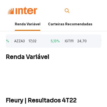
Renda Variável
Carteiras Recomendadas
Cri
,79%
AZZA3
17,02
5,13%
IGTI11
24,70
1,77
Renda Variável
Fleury | Resultados 4T22