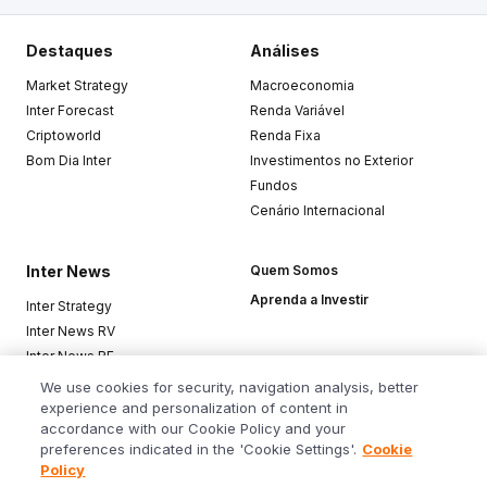
Destaques
Análises
Market Strategy
Macroeconomia
Inter Forecast
Renda Variável
Criptoworld
Renda Fixa
Bom Dia Inter
Investimentos no Exterior
Fundos
Cenário Internacional
Inter News
Quem Somos
Aprenda a Investir
Inter Strategy
Inter News RV
Inter News RF
Top Funds
We use cookies for security, navigation analysis, better
experience and personalization of content in
accordance with our Cookie Policy and your
Baixe o app
preferences indicated in the 'Cookie Settings'.
Cookie
Policy