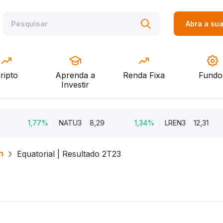
Abra a su
ripto
Aprenda a
Renda Fixa
Fundo
Investir
1,77%
NATU3
8,29
1,34%
LREN3
12,31
h
Equatorial | Resultado 2T23