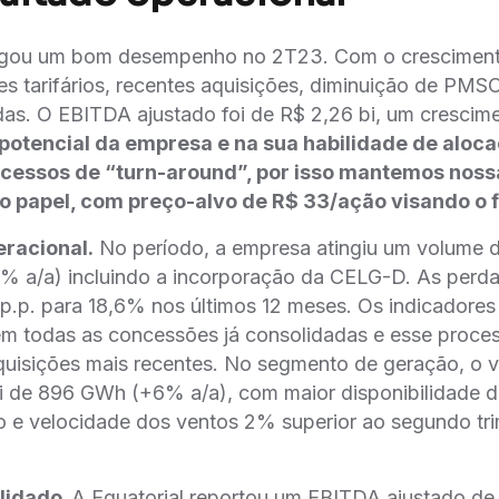
ulgou um bom desempenho no 2T23. Com o crescimen
tes tarifários, recentes aquisições, diminuição de PMS
das. O EBITDA ajustado foi de R$ 2,26 bi, um crescim
otencial da empresa e na sua habilidade de aloca
cessos de “turn-around”, por isso mantemos no
 papel, com preço-alvo de R$ 33/ação visando o f
racional.
No período, a empresa atingiu um volume di
% a/a) incluindo a incorporação da CELG-D. As perd
 p.p. para 18,6% nos últimos 12 meses. Os indicadore
em todas as concessões já consolidadas e esse proces
uisições mais recentes. No segmento de geração, o 
oi de 896 GWh (+6% a/a), com maior disponibilidade d
o e velocidade dos ventos 2% superior ao segundo tr
lidado.
A Equatorial reportou um EBITDA ajustado de 