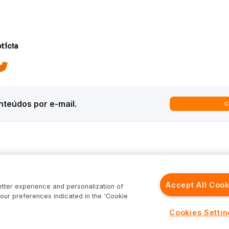
tícia
teúdos por e-mail.
C
ques
Análises
Inter News
trategy
Macroeconomia
Inter Strategy
Accept All Cook
etter experience and personalization of
recast
Renda Variável
Inter News RV
our preferences indicated in the 'Cookie
rld
Renda Fixa
Inter News RF
Inter
Investimentos no Exterior
Top Funds
Cookies Setti
Fundos