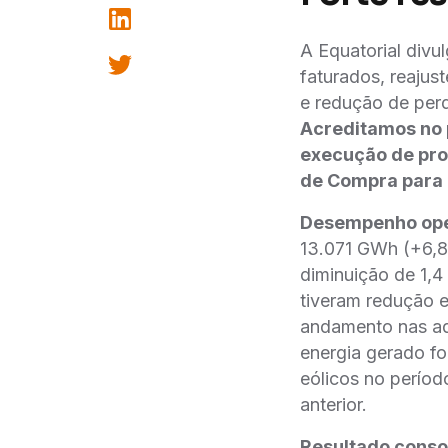
A Equatorial div
faturados, reajus
e redução de per
Acreditamos no p
execução de pro
de Compra para o
Desempenho ope
13.071 GWh (+6,8
diminuição de 1,4
tiveram redução 
andamento nas aq
energia gerado f
eólicos no períod
anterior.
Resultado conso