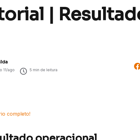
orial | Resultad
alda
do
11/ago
5
min de leitura
rio completo!
sultado operacional