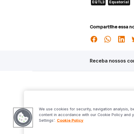
EQTL3
Equatorial
Compartilhe essa no
Receba nossos con
Siga o Inter
Desta
Market S
We use cookies for security, navigation analysis, b
Inter Fo
content in accordance with our Cookie Policy and y
Criptowo
Settings'.
Cookie Policy
Bom Dia 