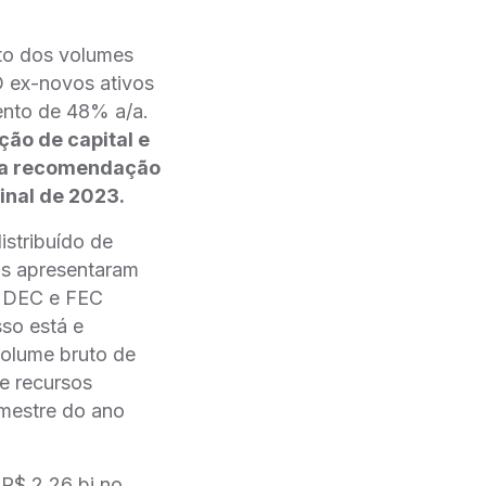
to dos volumes
O ex-novos ativos
ento de 48% a/a.
ção de capital e
ssa recomendação
inal de 2023.
stribuído de
as apresentaram
s DEC e FEC
so está e
volume bruto de
e recursos
imestre do ano
R$ 2,26 bi no