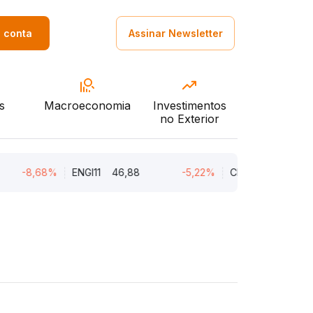
a conta
Assinar Newsletter
s
Macroeconomia
Investimentos
no Exterior
-8,68%
ENGI11
46,88
-5,22%
CMIN3
5,45