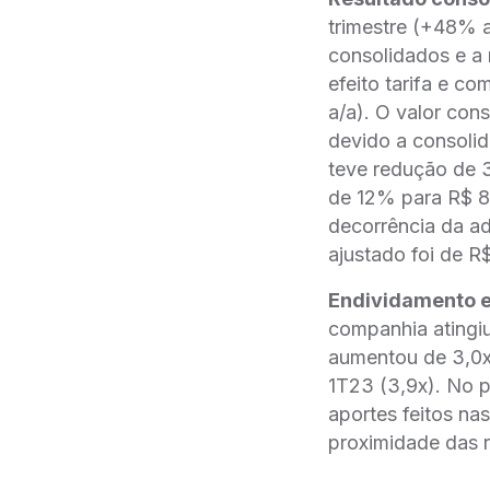
trimestre (+48% a
consolidados e a
efeito tarifa e c
a/a). O valor con
devido a consoli
teve redução de 3
de 12% para R$ 8
decorrência da ad
ajustado foi de 
Endividamento e
companhia atingiu
aumentou de 3,0x
1T23 (3,9x). No pe
aportes feitos na
proximidade das r