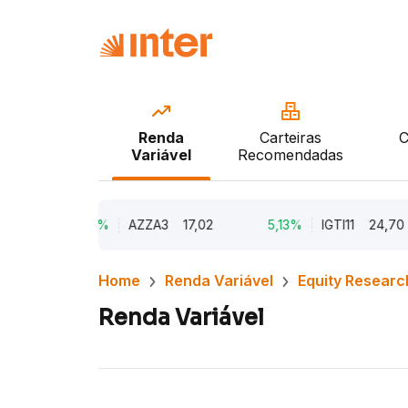
Renda
Carteiras
C
Variável
Recomendadas
9,79%
AZZA3
17,02
5,13%
IGTI11
24,70
Home
Renda Variável
Equity Researc
Renda Variável