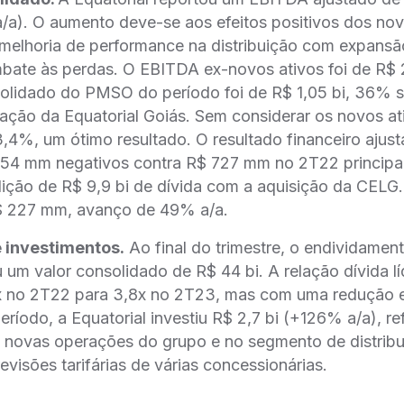
/a). O aumento deve-se aos efeitos positivos dos nov
 melhoria de performance na distribuição com expans
ombate às perdas. O EBITDA ex-novos ativos foi de R$
solidado do PMSO do período foi de R$ 1,05 bi, 36% 
dação da Equatorial Goiás. Sem considerar os novos a
,4%, um ótimo resultado. O resultado financeiro ajust
54 mm negativos contra R$ 727 mm no 2T22 princip
ição de R$ 9,9 bi de dívida com a aquisição da CELG. 
R$ 227 mm, avanço de 49% a/a.
 investimentos.
Ao final do trimestre, o endividamen
 um valor consolidado de R$ 44 bi. A relação dívida 
 no 2T22 para 3,8x no 2T23, mas com uma redução 
ríodo, a Equatorial investiu R$ 2,7 bi (+126% a/a), re
s novas operações do grupo e no segmento de distrib
evisões tarifárias de várias concessionárias.