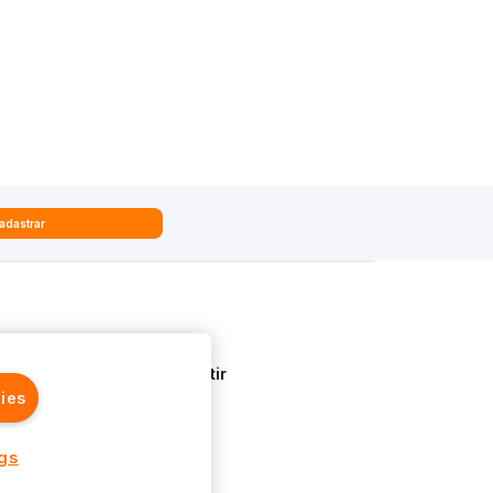
adastrar
Quem Somos
Aprenda a Investir
ies
ngs