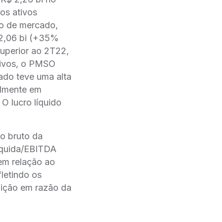
os ativos
ão de mercado,
 2,06 bi (+35%
superior ao 2T22,
tivos, o PMSO
ado teve uma alta
almente em
O lucro líquido
to bruto da
líquida/EBITDA
em relação ao
fletindo os
uição em razão da