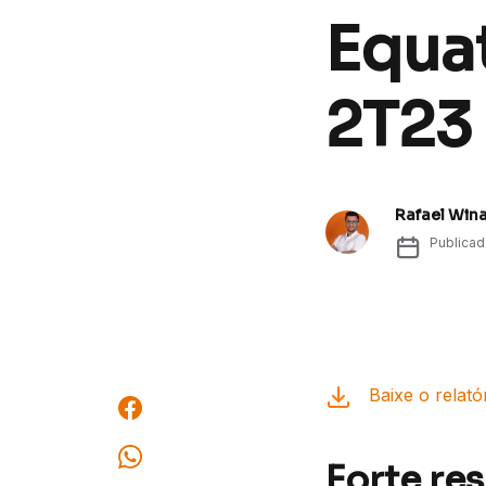
Equat
2T23
Rafael Win
Publica
Baixe o relató
Forte re