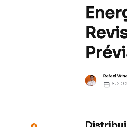
Energ
Revi
Prévi
Rafael Win
Publica
Distribu