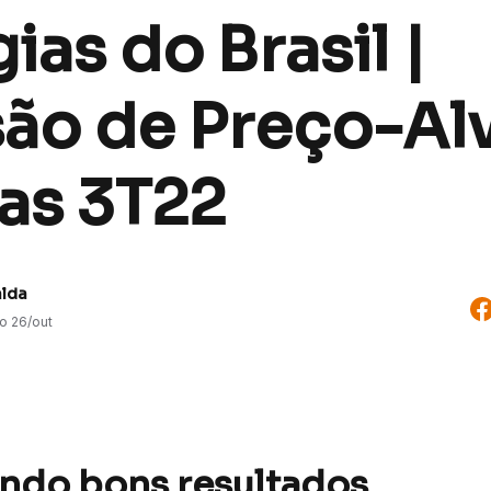
ias do Brasil |
são de Preço-Al
as 3T22
alda
do
26/out
indo bons resultados