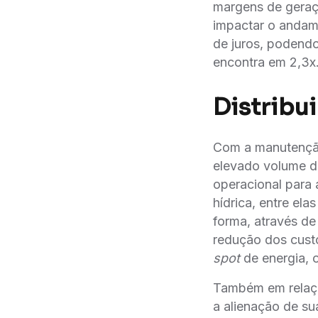
margens de geraça
impactar o andamen
de juros, podendo
encontra em 2,3x
Distribu
Com a manutençã
elevado volume d
operacional para 
hídrica, entre el
forma, através d
redução dos cus
spot
de energia, o
Também em relaç
a alienação de s