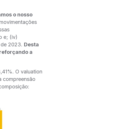
zamos o nosso
 movimentações
ssas
 e; (iv)
l de 2023.
Desta
reforçando a
,41%. O valuation
a a compreensão
 composição: