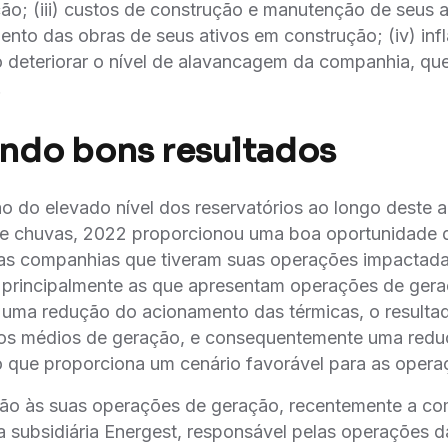
̃o; (iii) custos de construção e manutenção de seus
to das obras de seus ativos em construção; (iv) inflac
 deteriorar o nível de alavancagem da companhia, qu
.
indo bons resultados
o do elevado nível dos reservatórios ao longo deste a
e chuvas, 2022 proporcionou uma boa oportunidade 
as companhias que tiveram suas operações impactada
as principalmente as que apresentam operações de geraç
e uma redução do acionamento das térmicas, o resulta
tos médios de geração, e consequentemente uma reduc
 que proporciona um cenário favorável para as operaç
ão às suas operações de geração, recentemente a 
ua subsidiária Energest, responsável pelas operações