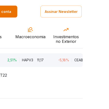
a conta
Assinar Newsletter
s
Macroeconomia
Investimentos
no Exterior
,51%
HAPV3
11,17
-5,18%
CEAB3
9,34
-3,91
3T22