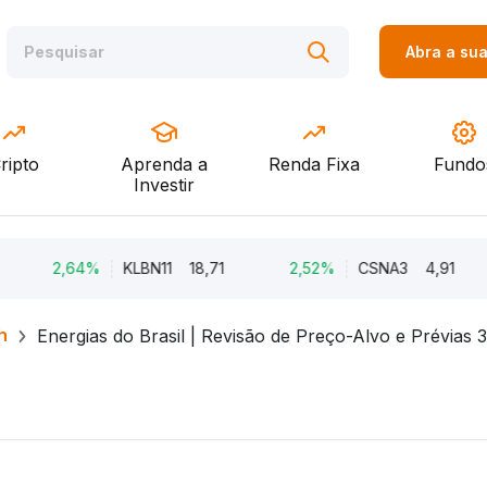
Abra a su
ripto
Aprenda a
Renda Fixa
Fundo
Investir
2,64%
KLBN11
18,71
2,52%
CSNA3
4,91
2
h
Energias do Brasil | Revisão de Preço-Alvo e Prévias 