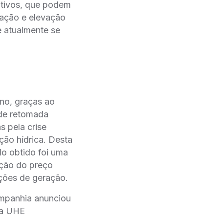
 ativos, que podem
̧ão e elevação
e atualmente se
no, graças ao
de retomada
s pela crise
ão hídrica. Desta
do obtido foi uma
̧ão do preço
ões de geração.
companhia anunciou
 da UHE