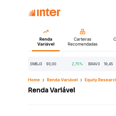
Renda
Carteiras
C
Variável
Recomendadas
5,62%
EMBJ3
93,00
2,75%
BRAV3
19,45
Home
Renda Variável
Equity Researc
Renda Variável