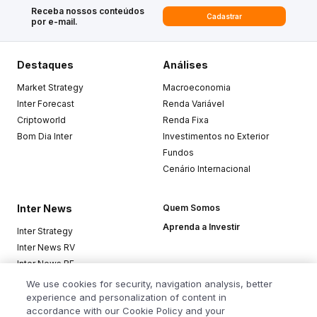
Receba nossos conteúdos
Cadastrar
por e-mail.
Destaques
Análises
Market Strategy
Macroeconomia
Inter Forecast
Renda Variável
Criptoworld
Renda Fixa
Bom Dia Inter
Investimentos no Exterior
Fundos
Cenário Internacional
Inter News
Quem Somos
Aprenda a Investir
Inter Strategy
Inter News RV
Inter News RF
Top Funds
We use cookies for security, navigation analysis, better
experience and personalization of content in
accordance with our Cookie Policy and your