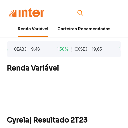
Renda Variável
Carteiras Recomendadas
Cri
21%
CEAB3
9,48
1,50%
CXSE3
19,65
1,03
Renda Variável
Cyrela| Resultado 2T23