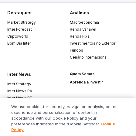
Destaques
Análises
Market Strategy
Macroeconomia
Inter Forecast
Renda Variável
Criptoworld
Renda Fixa
Bom Dia Inter
Investimentos no Exterior
Fundos
Cenário Internacional
Inter News
Quem Somos
Aprenda a Investir
Inter Strategy
Inter News RV
Inter News RF
Top Funds
We use cookies for security, navigation analysis, better
experience and personalization of content in
accordance with our Cookie Policy and your
Baixe o app
preferences indicated in the 'Cookie Settings'.
Cookie
Policy