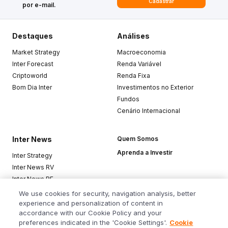
Cadastrar
por e-mail.
Destaques
Análises
Market Strategy
Macroeconomia
Inter Forecast
Renda Variável
Criptoworld
Renda Fixa
Bom Dia Inter
Investimentos no Exterior
Fundos
Cenário Internacional
Inter News
Quem Somos
Aprenda a Investir
Inter Strategy
Inter News RV
Inter News RF
Top Funds
We use cookies for security, navigation analysis, better
experience and personalization of content in
accordance with our Cookie Policy and your
Baixe o app
preferences indicated in the 'Cookie Settings'.
Cookie