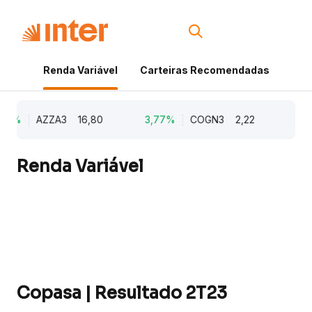
Renda Variável
Carteiras Recomendadas
Cri
73%
AZZA3
16,80
3,77%
COGN3
2,22
0,91
Renda Variável
Copasa | Resultado 2T23