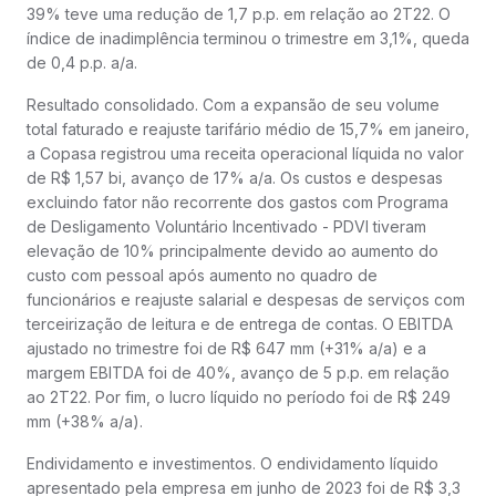
39% teve uma redução de 1,7 p.p. em relação ao 2T22. O
índice de inadimplência terminou o trimestre em 3,1%, queda
de 0,4 p.p. a/a.
Resultado consolidado. Com a expansão de seu volume
total faturado e reajuste tarifário médio de 15,7% em janeiro,
a Copasa registrou uma receita operacional líquida no valor
de R$ 1,57 bi, avanço de 17% a/a. Os custos e despesas
excluindo fator não recorrente dos gastos com Programa
de Desligamento Voluntário Incentivado - PDVI tiveram
elevação de 10% principalmente devido ao aumento do
custo com pessoal após aumento no quadro de
funcionários e reajuste salarial e despesas de serviços com
terceirização de leitura e de entrega de contas. O EBITDA
ajustado no trimestre foi de R$ 647 mm (+31% a/a) e a
margem EBITDA foi de 40%, avanço de 5 p.p. em relação
ao 2T22. Por fim, o lucro líquido no período foi de R$ 249
mm (+38% a/a).
Endividamento e investimentos. O endividamento líquido
apresentado pela empresa em junho de 2023 foi de R$ 3,3