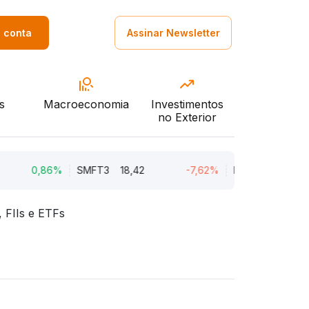
a conta
Assinar Newsletter
s
Macroeconomia
Investimentos
no Exterior
0,86%
SMFT3
18,42
-7,62%
BRAV3
18,45
 FIIs e ETFs