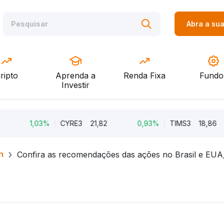
Abra a su
ripto
Aprenda a
Renda Fixa
Fundo
Investir
1,03%
CYRE3
21,82
0,93%
TIMS3
18,86
h
Confira as recomendações das ações no Brasil e EUA,