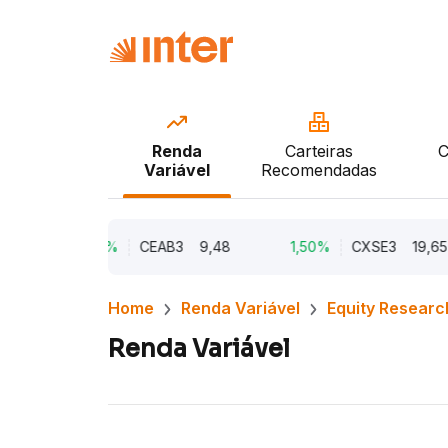
Renda
Carteiras
C
Variável
Recomendadas
0
2,21%
CEAB3
9,48
1,50%
CXSE3
19,65
Home
Renda Variável
Equity Researc
Renda Variável