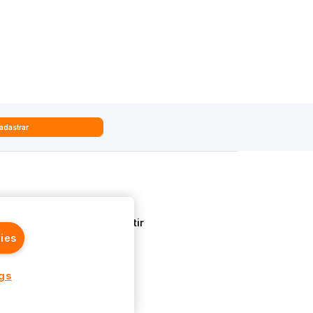
adastrar
Quem Somos
Aprenda a Investir
ies
ngs