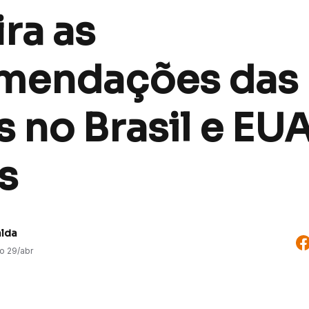
ra as
mendações das
 no Brasil e EUA,
s
alda
do
29/abr