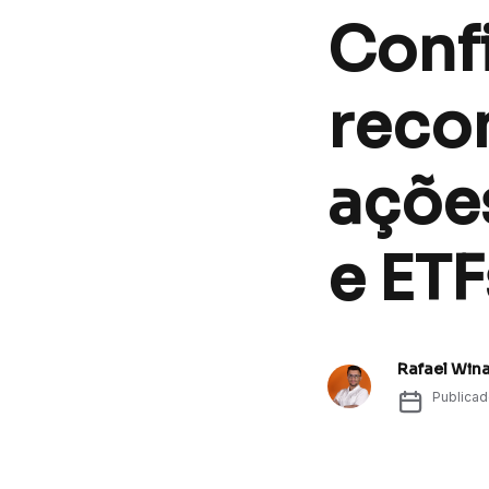
Confi
reco
ações
e ETF
Rafael Win
Publica