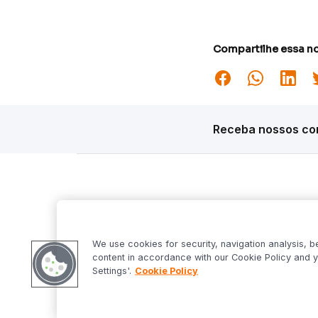
Compartilhe essa no
Receba nossos con
Siga o Inter
Desta
Market S
We use cookies for security, navigation analysis, b
Inter Fo
content in accordance with our Cookie Policy and y
Criptowo
Settings'.
Cookie Policy
Bom Dia 