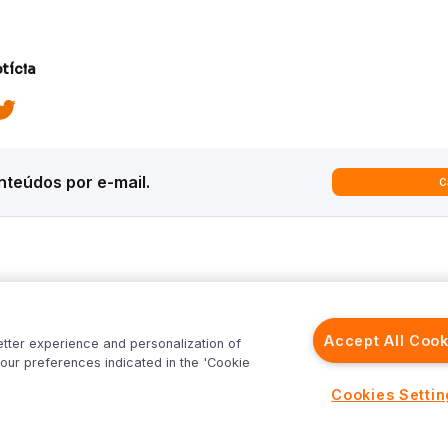
tícia
teúdos por e-mail.
C
ques
Análises
Inter News
trategy
Macroeconomia
Inter Strategy
Accept All Cook
etter experience and personalization of
recast
Renda Variável
Inter News RV
our preferences indicated in the 'Cookie
rld
Renda Fixa
Inter News RF
Inter
Investimentos no Exterior
Top Funds
Cookies Setti
Fundos
Cenário Internacional