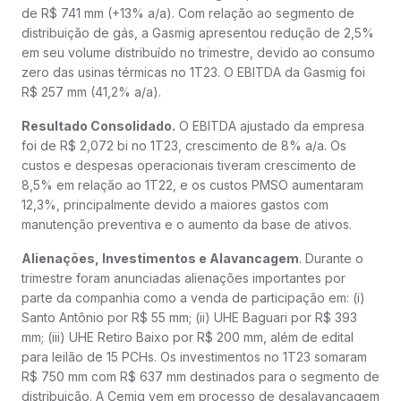
de R$ 741 mm (+13% a/a). Com relação ao segmento de
distribuição de gás, a Gasmig apresentou redução de 2,5%
em seu volume distribuído no trimestre, devido ao consumo
zero das usinas térmicas no 1T23. O EBITDA da Gasmig foi
R$ 257 mm (41,2% a/a).
Resultado Consolidado.
O EBITDA ajustado da empresa
foi de R$ 2,072 bi no 1T23, crescimento de 8% a/a. Os
custos e despesas operacionais tiveram crescimento de
8,5% em relação ao 1T22, e os custos PMSO aumentaram
12,3%, principalmente devido a maiores gastos com
manutenção preventiva e o aumento da base de ativos.
Alienações, Investimentos e Alavancagem
. Durante o
trimestre foram anunciadas alienações importantes por
parte da companhia como a venda de participação em: (i)
Santo Antônio por R$ 55 mm; (ii) UHE Baguari por R$ 393
mm; (iii) UHE Retiro Baixo por R$ 200 mm, além de edital
para leilão de 15 PCHs. Os investimentos no 1T23 somaram
R$ 750 mm com R$ 637 mm destinados para o segmento de
distribuição. A Cemig vem em processo de desalavancagem