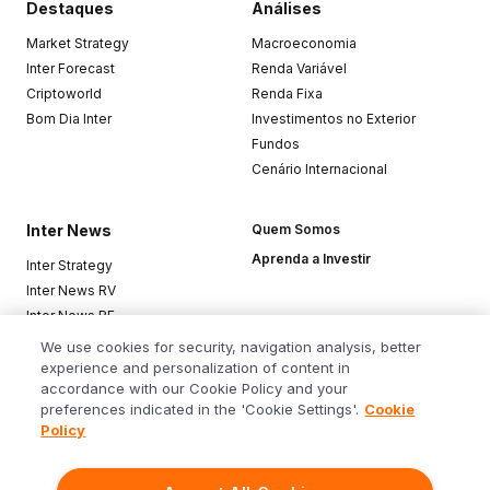
Destaques
Análises
Market Strategy
Macroeconomia
Inter Forecast
Renda Variável
Criptoworld
Renda Fixa
Bom Dia Inter
Investimentos no Exterior
Fundos
Cenário Internacional
Inter News
Quem Somos
Aprenda a Investir
Inter Strategy
Inter News RV
Inter News RF
Top Funds
We use cookies for security, navigation analysis, better
experience and personalization of content in
accordance with our Cookie Policy and your
Baixe o app
preferences indicated in the 'Cookie Settings'.
Cookie
Policy