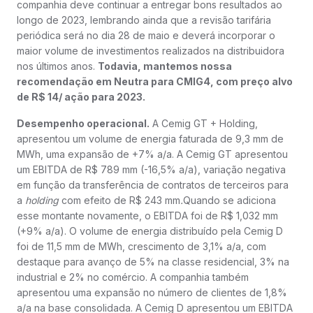
companhia deve continuar a entregar bons resultados ao
longo de 2023, lembrando ainda que a revisão tarifária
periódica será no dia 28 de maio e deverá incorporar o
maior volume de investimentos realizados na distribuidora
nos últimos anos.
Todavia, mantemos nossa
recomendação em Neutra para CMIG4, com preço alvo
de R$ 14/ ação para 2023.
Desempenho operacional.
A Cemig GT + Holding,
apresentou um volume de energia faturada de 9,3 mm de
MWh, uma expansão de +7% a/a. A Cemig GT apresentou
um EBITDA de R$ 789 mm (-16,5% a/a), variação negativa
em função da transferência de contratos de terceiros para
a
holding
com efeito de R$ 243 mm
.
Quando se adiciona
esse montante novamente, o EBITDA foi de R$ 1,032 mm
(+9% a/a). O volume de energia distribuído pela Cemig D
foi de 11,5 mm de MWh, crescimento de 3,1% a/a, com
destaque para avanço de 5% na classe residencial, 3% na
industrial e 2% no comércio. A companhia também
apresentou uma expansão no número de clientes de 1,8%
a/a na base consolidada. A Cemig D apresentou um EBITDA