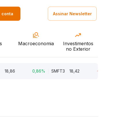
a conta
Assinar Newsletter
s
Macroeconomia
Investimentos
no Exterior
8,86
0,86%
SMFT3
18,42
-7,62%
BRAV3
1