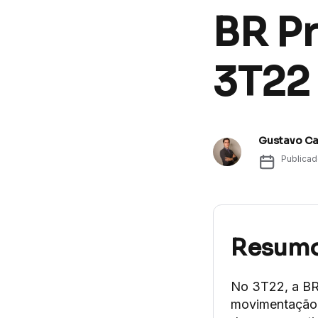
BR P
3T22
Gustavo C
Publica
Resum
No 3T22, a BR 
movimentação e