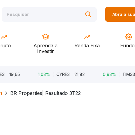
Abra a su
ripto
Aprenda a
Renda Fixa
Fundo
Investir
19,65
1,03%
CYRE3
21,82
0,93%
TIMS3
1
h
BR Properties| Resultado 3T22