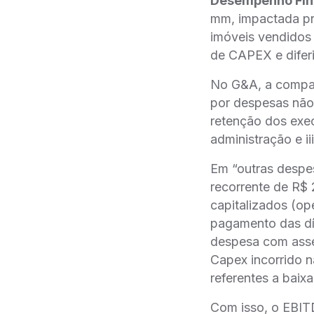
Desempenho Fin
mm, impactada pri
imóveis vendidos
de CAPEX e diferi
No G&A, a compan
por despesas não
retenção dos ex
administração e
Em “outras despes
recorrente de R$ 
capitalizados (ope
pagamento das dív
despesa com assess
Capex incorrido n
referentes a baix
Com isso, o EBIT