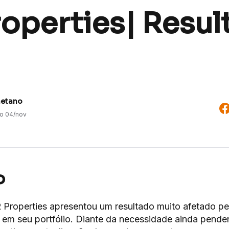
roperties| Resul
aetano
do
04/nov
o
Properties apresentou um resultado muito afetado pe
m seu portfólio. Diante da necessidade ainda penden