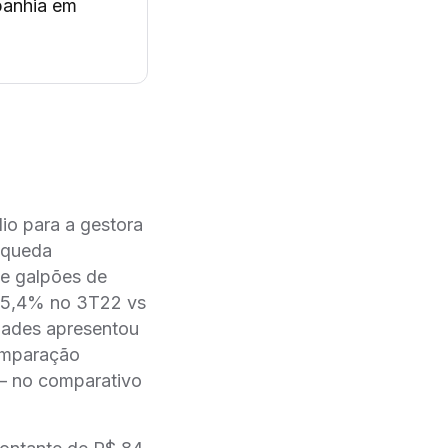
panhia em
lio para a gestora
e queda
e galpões de
a 5,4% no 3T22 vs
dades apresentou
mparação
 – no comparativo