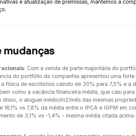
imativas e atualização de premissas, mantemos a com
ço.
e mudanças
racionais
: Com a venda de parte majoritária do portfó
ância do portfólio da companhia apresentou uma fort
a física de escritórios caindo de 30% para 7,5% e a d
bem como a vacância financeira média, que caiu par
m disso, o aluguel médio/m2/mês das mesmas proprie
e 16,1% vs 7,8% da média entre o IPCA e IGPM em co
umento de 3,1% vs -1,4% - mesma média citada acima