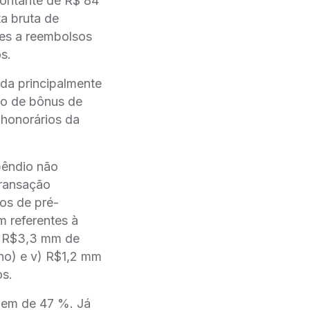
montante de R$ 84
a bruta de
ntes a reembolsos
s.
da principalmente
̃o de bônus de
honorários da
̂ndio não
ansação
os de pré-
m referentes à
iv) R$3,3 mm de
lho) e v) R$1,2 mm
os.
em de 47 %. Já