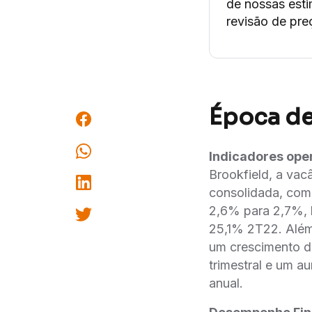
de nossas est
revisão de pre
Época d
Indicadores ope
Brookfield, a vac
consolidada, com 
2,6% para 2,7%, 
25,1% 2T22. Alé
um crescimento d
trimestral e um a
anual.