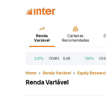
Renda
Carteiras
C
Variável
Recomendadas
M5
6,00
2,21%
CEAB3
9,48
1,50%
CXSE3
Home
Renda Variável
Equity Researc
Renda Variável