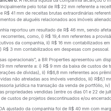
anceiro:
A receita líquida da companhia alcançou o 
ncipalmente pelo total de R$ 22 mm referente a receit
 e R$ 41 mm de receitas brutas extraordinárias refere
mentos de aluguéis relacionados aos imóveis alienado
hia reportou um resultado de R$ 46 mm, sendo afeta
 recorrentes, como, i) R$ 19,4 mm referentes a provisa
ecutivos da companhia, ii) R$ 16 mm contabilizados em 
 iii) R$ 3 mm contabilizados em despesas com pessoal.
as operacionais”, a BR Properties apresentou um dispe
29 mm referente a: i) R$ 9 mm da baixa de custos de tr
rações de dívidas), ii) R$6,8 mm referentes aos prêmi
idas não atreladas aos imóveis vendidos, iii) R$6,1 m
oria jurídica na transação da venda de portfólio, 
as propriedades vendidas (entre os dias 01 e 22 de ju
a de custos de projetos descontinuados e/ou encerrad
DA ajustado da companhia foi de R$ 40 mm com marg