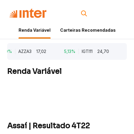
Renda Variável
Carteiras Recomendadas
Cri
,79%
AZZA3
17,02
5,13%
IGTI11
24,70
1,7
Renda Variável
Assaí | Resultado 4T22