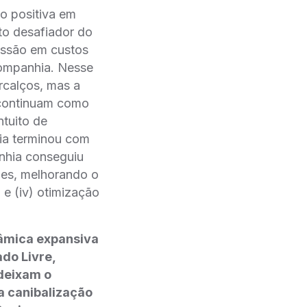
ão positiva em
to desafiador do
essão em custos
 Companhia. Nesse
rcalços, mas a
, continuam como
tuito de
ria terminou com
nhia conseguiu
ques, melhorando o
 e (iv) otimização
nâmica expansiva
do Livre,
 deixam o
a canibalização