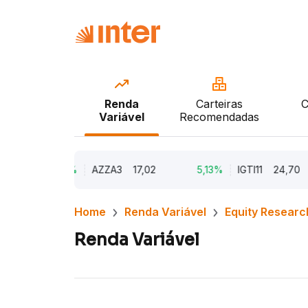
Renda
Carteiras
C
Variável
Recomendadas
9,79%
AZZA3
17,02
5,13%
IGTI11
24,70
Home
Renda Variável
Equity Researc
Renda Variável