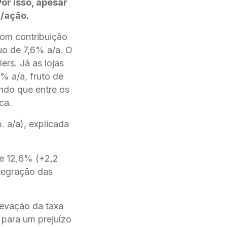
or isso, apesar
/ação.
com contribuição
cuo de 7,6% a/a. O
rs. Já as lojas
% a/a, fruto de
ndo que entre os
ca.
 a/a), explicada
e 12,6% (+2,2
tegração das
levação da taxa
o para um prejuízo