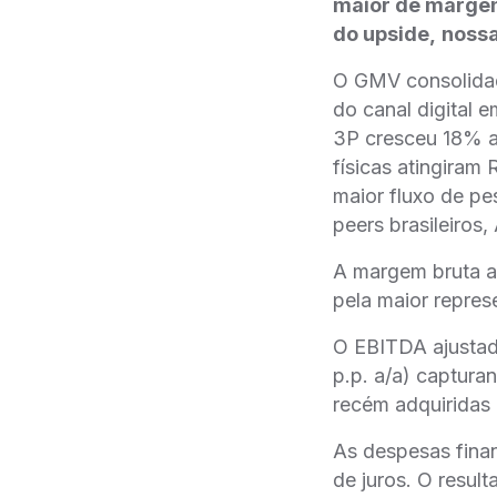
maior de margens
do upside,
nossa
O GMV consolidad
do canal digital 
3P cresceu 18% a/
físicas atingiram
maior fluxo de p
peers brasileiros
A margem bruta ap
pela maior repres
O EBITDA ajusta
p.p. a/a) captur
recém adquiridas 
As despesas finan
de juros. O resul