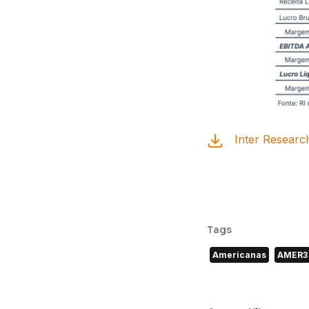
Inter Researc
Tags
Americanas
AMER3