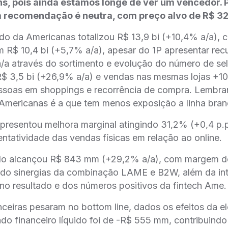
, pois ainda estamos longe de ver um vencedor. P
 recomendação é neutra, com preço alvo de R$ 32
o da Americanas totalizou R$ 13,9 bi (+10,4% a/a), 
em R$ 10,4 bi (+5,7% a/a), apesar do 1P apresentar re
a através do sortimento e evolução do número de selle
 R$ 3,5 bi (+26,9% a/a) e vendas nas mesmas lojas +10
essoas em shoppings e recorrência de compra. Lembra
, Americanas é a que tem menos exposição a linha bran
resentou melhora marginal atingindo 31,2% (+0,4 p.p.
entatividade das vendas físicas em relação ao online.
do alcançou R$ 843 mm (+29,2% a/a), com margem d
ando sinergias da combinação LAME e B2W, além da in
no resultado e dos números positivos da fintech Ame.
ceiras pesaram no bottom line, dados os efeitos da e
tado financeiro líquido foi de -R$ 555 mm, contribuind