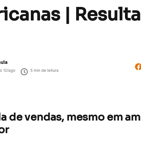
icanas | Result
aula
do
12/ago
5
min de leitura
a de vendas, mesmo em am
or