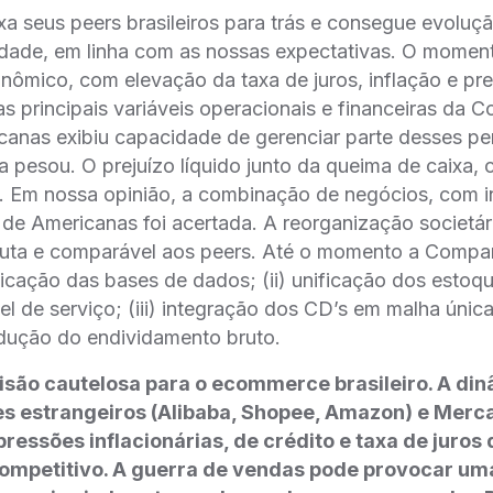
a seus peers brasileiros para trás e consegue evoluç
idade, em linha com as nossas expectativas. O momen
nômico, com elevação da taxa de juros, inflação e pr
nas principais variáveis operacionais e financeiras da
icanas exibiu capacidade de gerenciar parte desses pe
a pesou. O prejuízo líquido junto da queima de caixa
. Em nossa opinião, a combinação de negócios, com in
 de Americanas foi acertada. A reorganização societá
xuta e comparável aos peers. Até o momento a Compa
nificação das bases de dados; (ii) unificação dos esto
el de serviço; (iii) integração dos CD’s em malha única
edução do endividamento bruto.
são cautelosa para o ecommerce brasileiro. A di
s estrangeiros (Alibaba, Shopee, Amazon) e Merca
ressões inflacionárias, de crédito e taxa de juros
ompetitivo. A guerra de vendas pode provocar um