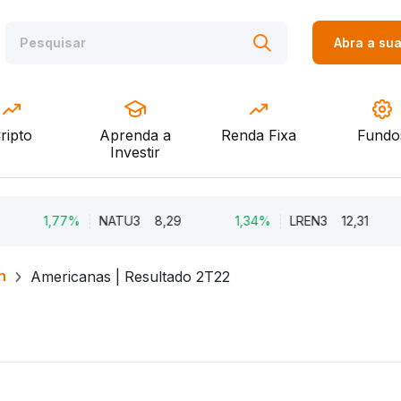
Abra a su
ripto
Aprenda a
Renda Fixa
Fundo
Investir
1,77%
NATU3
8,29
1,34%
LREN3
12,31
h
Americanas | Resultado 2T22