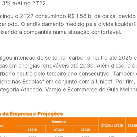
,3% a/a) no 2T22.
inou o 2T22 consumindo R$ 1,58 bi de caixa, devido (
período. O endividamento medido pela dívida líquid
eixando a companhia numa situação confortável.
G
lgou intenção de se tornar carbono neutro até 2025
as em energias renováveis até 2030. Além disso, a 
rbono neutro pelo terceiro ano consecutivo. Também 
iene nas Escolas” em conjunto com a Unicef. Por fim,
ategoria Atacado, Varejo e Ecommerce do Guia Melh