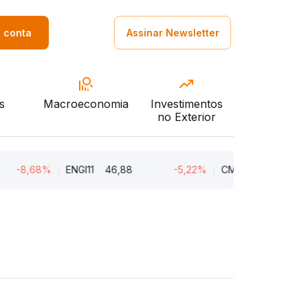
a conta
Assinar Newsletter
s
Macroeconomia
Investimentos
no Exterior
-8,68%
ENGI11
46,88
-5,22%
CMIN3
5,45
-