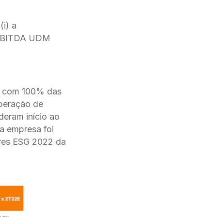
i) a
a/EBITDA UDM
 e com 100% das
operação de
deram início ao
 a empresa foi
ores ESG 2022 da