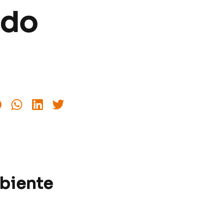
ado
biente