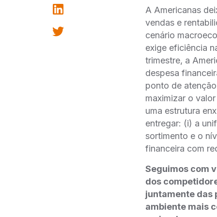
A Americanas deix
vendas e rentabil
cenário macroeco
exige eficiência 
trimestre, a Amer
despesa financeir
ponto de atenção
maximizar o valor
uma estrutura en
entregar: (i) a u
sortimento e o nív
financeira com r
Seguimos com vi
dos competidore
juntamente das p
ambiente mais c