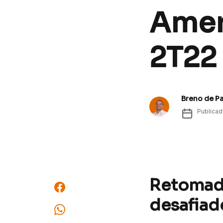
Amer
2T22
Breno de P
Publica
Retomad
desafiad