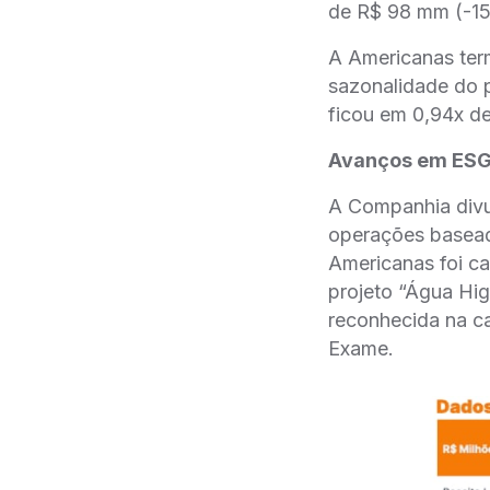
de R$ 98 mm (-15
A Americanas term
sazonalidade do 
ficou em 0,94x d
Avanços em ES
A Companhia divu
operações basead
Americanas foi ca
projeto “Água Hig
reconhecida na c
Exame.