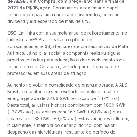
de AESB3 em Compra, com preço-alvo para o final de
2022 de R$ 16/ação.
Continuamos a reafirmar o papel
como opção para uma carteira de dividendos, com um
dividend yield esperado de mais de 6%.
ESG.
Em linha com a sua meta anual de reflorestamento, no
trimestre a AES Brasil realizou o plantio de
aproximadamente 38,5 hectares de plantas nativas da Mata
Atlântica. Já no pilar social, a companhia realizou alguns
projetos voltados para educação e desenvolvimento local
como o projeto Geração+, voltado para a formação de
professores em suas áreas de atuação.
Aumento no volume consolidado de energia gerada. A AES
Brasil apresentou em seu resultado um volume total de
energia gerada de 2.406 GWh, variação de (+17% a/a).
Deste total, as usinas hídricas contribuíram com 1.800 GWh
(+27,2% a/a), as eólicas com 467 GWh (-6,8% a/a) e as
solares com 138 GWh (+0,5% a/a). Estas variações refletem,
inicialmente, a melhora do cenário hídrico, com maior
despacho das hidrelétricas, resultante do período de