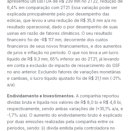
apresentou um EBITDA de R$ 239 mm no 2T22, redução de
6,4% em comparação com 2T21. Essa variação pode ser
explicada principalmente pelo pior desempenho das
eólicas, que levou a uma redução de R$ 35,6 mm a/a no
resultado operacional, dado o pior desempenho de suas
usinas em razão de fatores climáticos. O seu resultado
financeiro foi de -R$ 117 mm, decorrente dos custos
financeiros de seus novos financiamentos, e dos aumentos
de juros e inflação no período. O que nos leva a um lucro
líquido de R$ 9,3 mm, 65% inferior ao do 2T21, já levando
em conta a exclusão do impacto de ressarcimento do GSF
no ano anterior. Excluindo fatores de variações monetárias
e cambiais, o lucro líquido ajustado foi de R$ 21,1 mm (-21%
a/a).
Endividamento e Investimentos.
A companhia reportou
dívidas bruta e líquida nos valores de R$ 8,0 bi e R$ 4,6 bi,
respectivamente, sendo ambas variações de (+35,1% a/a, e
-1,7% a/a). O aumento do endividamento bruto é explicado
por duas emissões realizadas pela companhia entre os
períodos, sendo: (i) dívida emitida pela controladora no