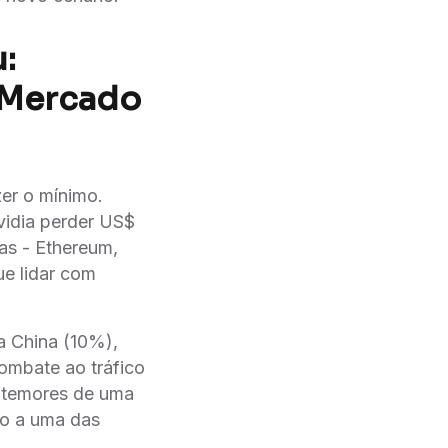
:
 Mercado
er o mínimo.
idia perder US$
as - Ethereum,
e lidar com
a China (10%),
ombate ao tráfico
u temores de uma
do a uma das