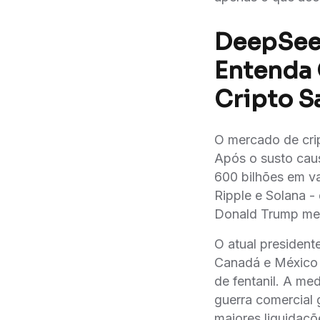
DeepSeek
Entenda 
Cripto S
O mercado de cri
Após o susto cau
600 bilhões em v
Ripple e Solana 
Donald Trump mex
O atual president
Canadá e México 
de fentanil. A m
guerra comercial 
maiores liquidaçõ