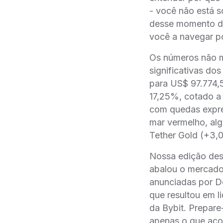
- você não está s
desse momento de
você a navegar po
Os números não m
significativas dos
para US$ 97.774,
17,25%, cotado a 
com quedas expre
mar vermelho, al
Tether Gold (+3,0
Nossa edição des
abalou o mercado
anunciadas por D
que resultou em l
da Bybit. Prepare
apenas o que aco