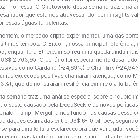
ozinho nessa. O Criptoworld desta semana traz uma a
safiador que estamos atravessando, com insights val
r essas águas turbulentas.
entem: o mercado cripto experimentou uma das corr
 últimos tempos. O Bitcoin, nossa principal referência
55, enquanto o Ethereum sofreu uma queda ainda mai
US$ 2.763,95. O cenário foi especialmente desafiador
ssivas como Cardano (-24,89%) e Chainlink (-24,94
gumas exceções positivas chamaram atenção, como M
3%), que demonstraram resiliência em meio à turbulên
ta semana traz uma análise especial sobre o "duplo i
: o susto causado pela DeepSeek e as novas políticas
onald Trump. Mergulhamos fundo nas causas dessa cor
iquidações estimadas entre US$ 8-10 bilhões, segund
-se para uma leitura esclarecedora que vai ajudar voc
nteceu, mas também como se posicionar diante desse