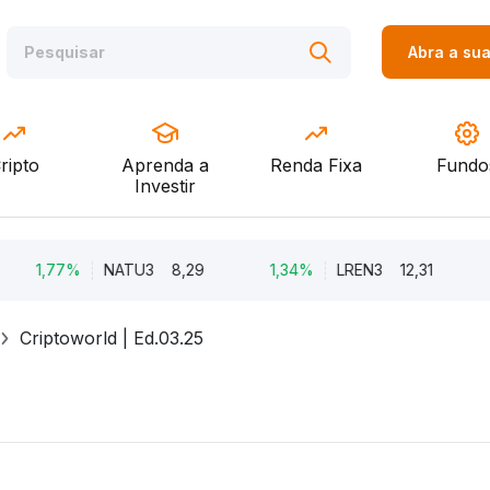
Abra a su
ripto
Aprenda a
Renda Fixa
Fundo
Investir
,77%
NATU3
8,29
1,34%
LREN3
12,31
-8,6
Criptoworld | Ed.03.25