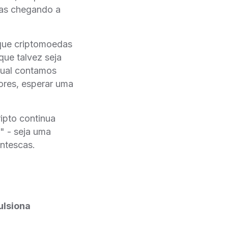
mas chegando a
que criptomoedas
que talvez seja
tual contamos
ores, esperar uma
ipto continua
" - seja uma
antescas.
ulsiona