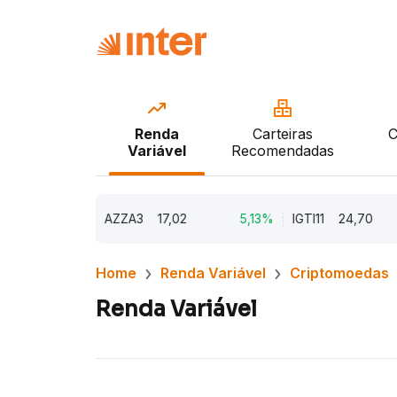
Renda
Carteiras
C
Variável
Recomendadas
9,79%
AZZA3
17,02
5,13%
IGTI11
24,70
1
Home
Renda Variável
Criptomoedas
Renda Variável