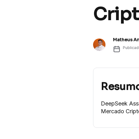
Cript
Matheus A
Publica
Resum
DeepSeek Assu
Mercado Cript