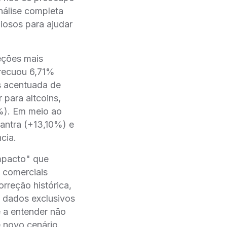
nálise completa
iosos para ajudar
eções mais
, recuou 6,71%
s acentuada de
 para altcoins,
%). Em meio ao
antra (+13,10%) e
cia.
mpacto" que
 comerciais
reção histórica,
o dados exclusivos
ê a entender não
 novo cenário.