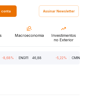
a conta
Assinar Newsletter
s
Macroeconomia
Investimentos
no Exterior
8%
ENGI11
46,88
-5,22%
CMIN3
5,45
-5,2