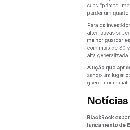
suas "primas" me
perder um quarto
Para os investid
alternativas supe
melhor guardar e
com mais de 30 v
alta generalizada
A lição que apr
sendo um lugar co
guerra comercial
Notícias
BlackRock expan
lançamento de E