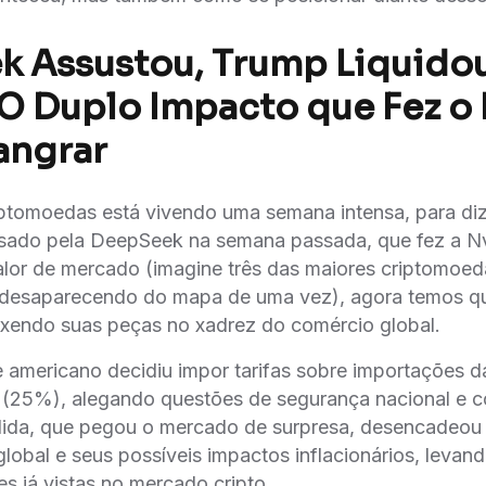
 Assustou, Trump Liquidou
O Duplo Impacto que Fez o
angrar
ptomoedas está vivendo uma semana intensa, para diz
sado pela DeepSeek na semana passada, que fez a Nv
alor de mercado (imagine três das maiores criptomoed
- desaparecendo do mapa de uma vez), agora temos qu
endo suas peças no xadrez do comércio global.
e americano decidiu impor tarifas sobre importações d
(25%), alegando questões de segurança nacional e c
edida, que pegou o mercado de surpresa, desencadeo
global e seus possíveis impactos inflacionários, levan
es já vistas no mercado cripto.