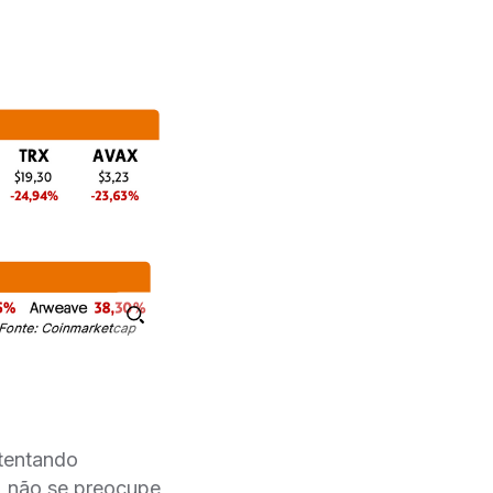
 tentando
o, não se preocupe