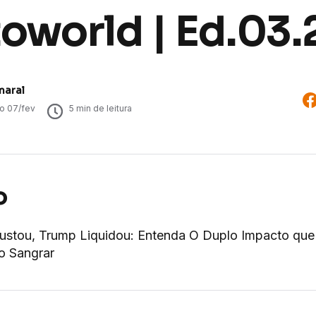
oworld | Ed.03.
maral
do
07/fev
5
min de leitura
o
stou, Trump Liquidou: Entenda O Duplo Impacto que
o Sangrar