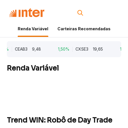
Renda Variável
Carteiras Recomendadas
Cri
21%
CEAB3
9,48
1,50%
CXSE3
19,65
1,03
Renda Variável
Trend WIN: Robô de Day Trade