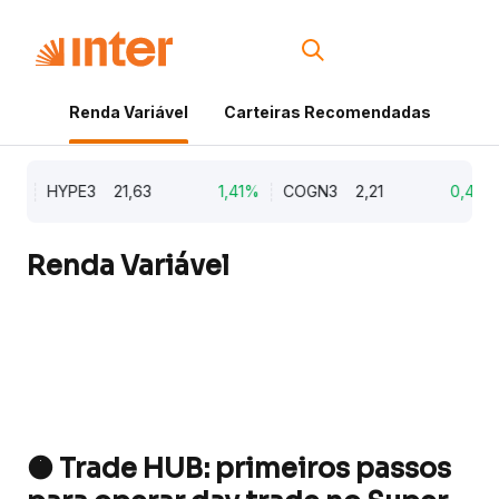
Renda Variável
Carteiras Recomendadas
Cri
6%
HYPE3
21,63
1,41%
COGN3
2,21
0,45%
Renda Variável
🟠 Trade HUB: primeiros passos