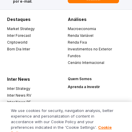
por e-mail.
Destaques
Análises
Market Strategy
Macroeconomia
Inter Forecast
Renda Variável
Criptoworld
Renda Fixa
Bom Dia Inter
Investimentos no Exterior
Fundos
Cenário Internacional
Inter News
Quem Somos
Aprenda a Investir
Inter Strategy
Inter News RV
Inter News RF
Top Funds
We use cookies for security, navigation analysis, better
experience and personalization of content in
accordance with our Cookie Policy and your
Baixe o app
preferences indicated in the 'Cookie Settings'.
Cookie