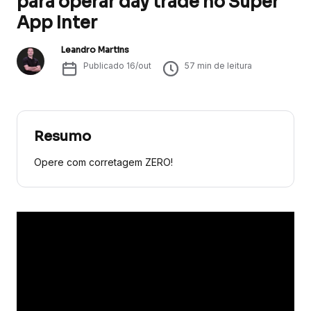
para operar day trade no Super
App Inter
Leandro Martins
Publicado
16/out
57
min de leitura
Resumo
Opere com corretagem ZERO!