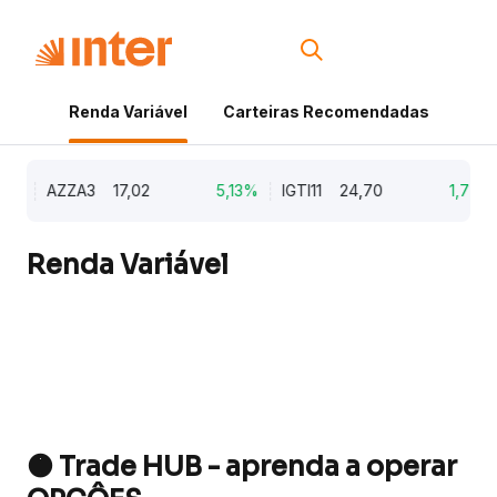
Renda Variável
Carteiras Recomendadas
Cri
9%
AZZA3
17,02
5,13%
IGTI11
24,70
1,77%
Renda Variável
🟠 Trade HUB - aprenda a operar