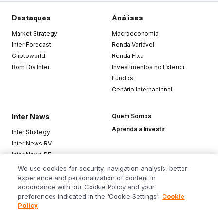
Destaques
Análises
Market Strategy
Macroeconomia
Inter Forecast
Renda Variável
Criptoworld
Renda Fixa
Bom Dia Inter
Investimentos no Exterior
Fundos
Cenário Internacional
Inter News
Quem Somos
Aprenda a Investir
Inter Strategy
Inter News RV
Inter News RF
Top Funds
We use cookies for security, navigation analysis, better
experience and personalization of content in
accordance with our Cookie Policy and your
Baixe o app
preferences indicated in the 'Cookie Settings'.
Cookie
Policy