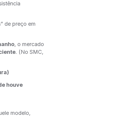
istência
” de preço em
manho
, o mercado
ciente
. (No SMC,
ura)
de houve
uele modelo,