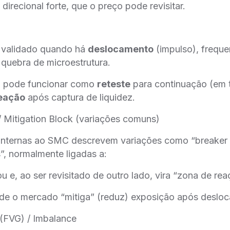
irecional forte, que o preço pode revisitar.
 validado quando há
deslocamento
(impulso), frequ
uebra de microestrutura.
B pode funcionar como
reteste
para continuação (em 
reação
após captura de liquidez.
/ Mitigation Block (variações comuns)
internas ao SMC descrevem variações como “breaker 
s”, normalmente ligadas a:
u e, ao ser revisitado de outro lado, vira “zona de rea
de o mercado “mitiga” (reduz) exposição após deslo
 (FVG) / Imbalance