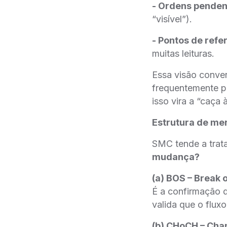
- Ordens penden
“visível”).
- Pontos de ref
muitas leituras.
Essa visão conve
frequentemente p
isso vira a “caça à
Estrutura de me
SMC tende a tratar
mudança?
(a) BOS – Break 
É a confirmação d
valida que o flux
(b) CHoCH – Cha