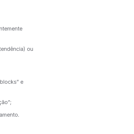
entemente
tendência) ou
blocks” e
ção”;
camento.