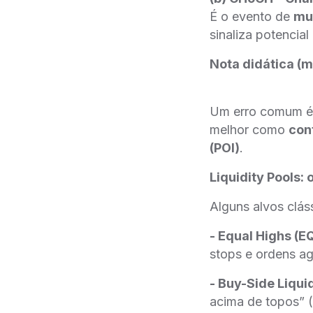
É o evento de
mu
sinaliza potencia
Nota didática (m
Um erro comum é 
melhor como
con
(POI)
.
Liquidity Pools
Alguns alvos clá
- Equal Highs (E
stops e ordens a
- Buy-Side Liquid
acima de topos” (