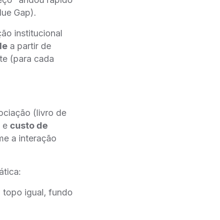
lue Gap).
o institucional
de
a partir de
te (para cada
ciação (livro de
e
custo de
me a interação
tica:
topo igual, fundo