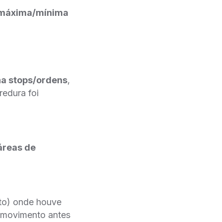
, máxima/mínima
na stops/ordens
,
redura foi
áreas de
to) onde houve
ramovimento antes