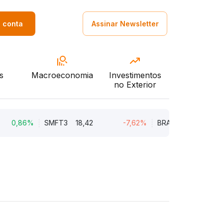
a conta
Assinar Newsletter
s
Macroeconomia
Investimentos
no Exterior
86%
SMFT3
18,42
-7,62%
BRAV3
18,45
-5