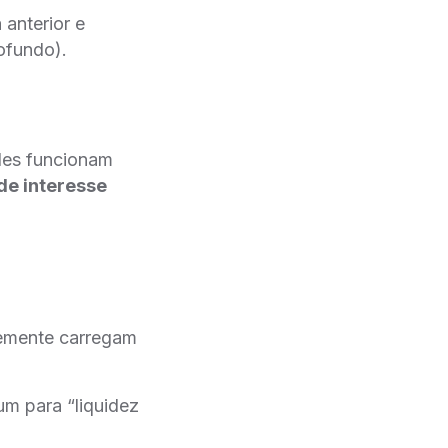
 anterior e
ofundo).
les funcionam
 de interesse
temente carregam
m para “liquidez