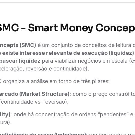
SMC - Smart Money Concep
ncepts (SMC)
é um conjunto de conceitos de leitura 
e existe interesse relevante de execução (liquidez)
buscar liquidez
para viabilizar negócios em escala (
eleração, reversão e continuidade).
 organiza a análise em torno de três pilares:
ercado (Market Structure)
: como o preço constrói 
continuidade vs. reversão).
dity)
: onde há concentração de ordens “pendentes” e 
ura).
ineficiência de preço (Imbalance)
: regiões onde o p