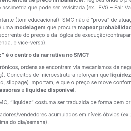
 assimetria que pode ser revisitada (ex.: FVG – Fair Va
tante (tom educacional): SMC não é “prova” de atuaçã
 é uma
modelagem
que procura
mapear probabilida
corrente do preço e da lógica de execução/contrapar
nda, e vice-versa).
z” é o centro da narrativa no SMC?
rônicos, ordens se encontram via mecanismos de nego
g). Conceitos de microestrutura reforçam que
liquidez
d, slippage) importam, e que o preço se move confor
essoras
e
liquidez disponível
.
C, “liquidez” costuma ser traduzida de forma bem prá
dores/vendedores acumulados em níveis óbvios (ex.: 
nima do dia/semana).