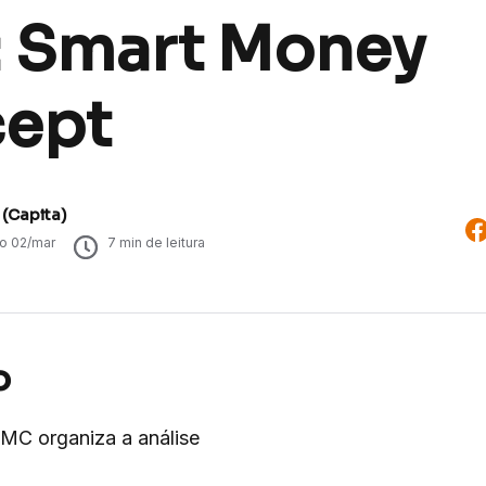
 Smart Money
ept
 (Capita)
do
02/mar
7
min de leitura
o
SMC organiza a análise