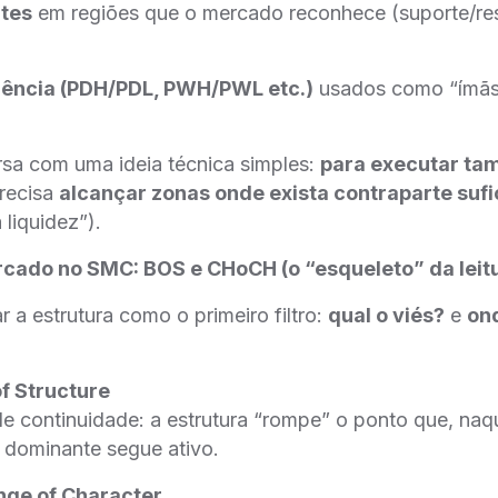
tes
em regiões que o mercado reconhece (suporte/res
erência (PDH/PDL, PWH/PWL etc.)
usados como “ímãs
rsa com uma ideia técnica simples:
para executar ta
recisa
alcançar zonas onde exista contraparte sufi
 liquidez”).
rcado no SMC: BOS e CHoCH (o “esqueleto” da leit
 a estrutura como o primeiro filtro:
qual o viés?
e
on
of Structure
e continuidade: a estrutura “rompe” o ponto que, naq
o dominante segue ativo.
nge of Character