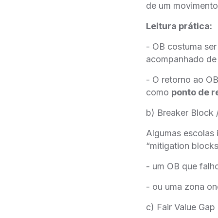
de um movimento d
Leitura prática:
- OB costuma ser
acompanhado de q
- O retorno ao O
como
ponto de 
b) Breaker Block 
Algumas escolas 
“mitigation block
- um OB que falho
- ou uma zona on
c) Fair Value Gap