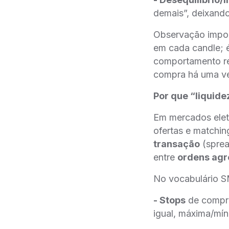
demais”, deixando
Observação impor
em cada candle;
comportamento re
compra há uma ve
Por que “liquide
Em mercados elet
ofertas e matchin
transação
(sprea
entre
ordens agr
No vocabulário SM
- Stops
de compra
igual, máxima/mí