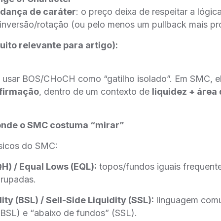
dança de caráter
: o preço deixa de respeitar a lógica
l inversão/rotação (ou pelo menos um pullback mais pr
uito relevante para artigo):
usar BOS/CHoCH como “gatilho isolado”. Em SMC, e
firmação
, dentro de um contexto de
liquidez + área
: onde o SMC costuma “mirar”
ssicos do SMC:
QH) / Equal Lows (EQL):
topos/fundos iguais frequen
grupadas.
ity (BSL) / Sell-Side Liquidity (SSL):
linguagem comu
BSL) e “abaixo de fundos” (SSL).