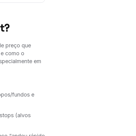
t?
de preço que
e como o
especialmente em
topos/fundos e
stops (alvos
reço “andou rápido