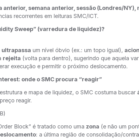
ia anterior, semana anterior, sessão (Londres/NY)
ncias recorrentes em leituras SMC/ICT.
idity Sweep” (varredura de liquidez)?
o
ultrapassa
um nível óbvio (ex.: um topo igual),
acio
a
rejeita
(volta para dentro), sugerindo que aquela var
erar execução e permitir o próximo deslocamento.
 Interest: onde o SMC procura “reagir”
 estrutura e mapa de liquidez, o SMC costuma buscar
preço reagir.
OB)
“Order Block” é tratado como uma
zona
(e não um pon
 deslocamento
: a última região de consolidação/cont