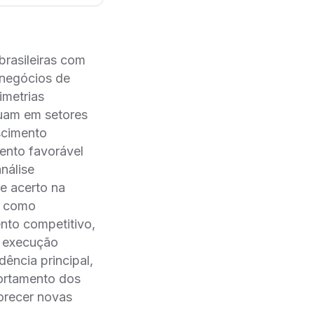
brasileiras com
 negócios de
imetrias
tuam em setores
scimento
ento favorável
análise
e acerto na
s como
nto competitivo,
e execução
dência principal,
portamento dos
orecer novas