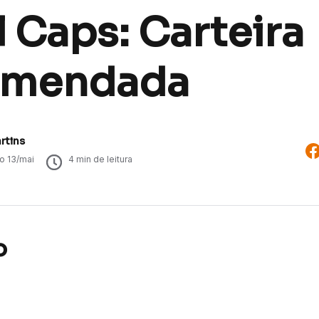
 Caps: Carteira
omendada
rtins
do
13/mai
4
min de leitura
o