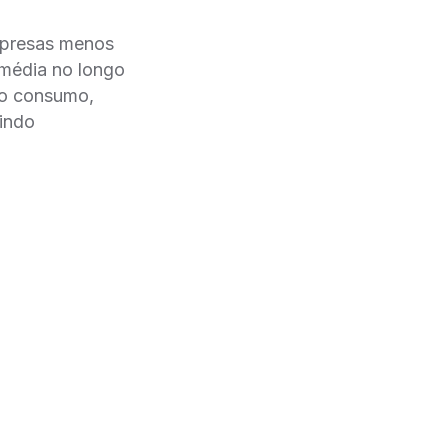
empresas menos
 média no longo
mo consumo,
zindo