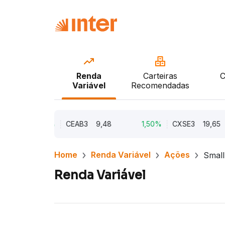
Renda
Carteiras
C
Variável
Recomendadas
2,21%
CEAB3
9,48
1,50%
CXSE3
19,65
Home
Renda Variável
Ações
Small
Renda Variável