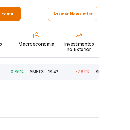
a conta
Assinar Newsletter
s
Macroeconomia
Investimentos
no Exterior
0,86%
SMFT3
18,42
-7,62%
BRAV3
18,45