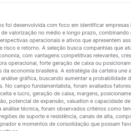
ps foi desenvolvida com foco em identificar empresas 
l de valorização no médio e longo prazo, combinando
erspectivas operacionais e ativos que apresentem ass
re risco e retorno. A seleção busca companhias que a
economia, com vantagens competitivas relevantes, cre
ora operacional, forte geração de caixa ou posicionam
s da economia brasileira. A estratégia da carteira une 
 análise gráfica, buscando aumentar a probabilidade d
os. No campo fundamentalista, foram avaliados fatore
ceita e lucro, geração de caixa, margens, posicioname
ão, potencial de expansão, valuation e capacidade d
a análise técnica, foram observados critérios como ten
, regiões de suporte e resistência, canais de alta, com
mprador e momentos de consolidação que possam fav