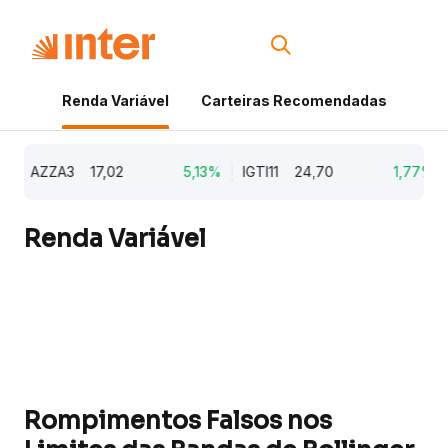
Renda Variável
Carteiras Recomendadas
Cri
AZZA3
17,02
5,13%
IGTI11
24,70
1,77%
N
Renda Variável
Rompimentos Falsos nos