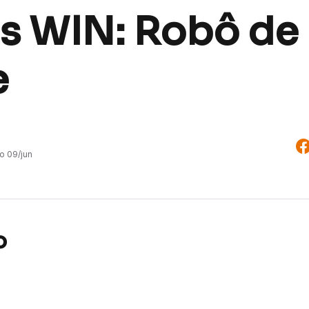
s WIN: Robô de
e
do
09/jun
o