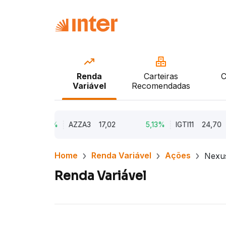
Renda
Carteiras
C
Variável
Recomendadas
9,79%
AZZA3
17,02
5,13%
IGTI11
24,70
Home
Renda Variável
Ações
Nexu
Renda Variável