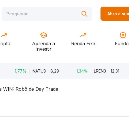
Abra a su
ripto
Aprenda a
Renda Fixa
Fundo
Investir
1,77%
NATU3
8,29
1,34%
LREN3
12,31
s WIN: Robô de Day Trade