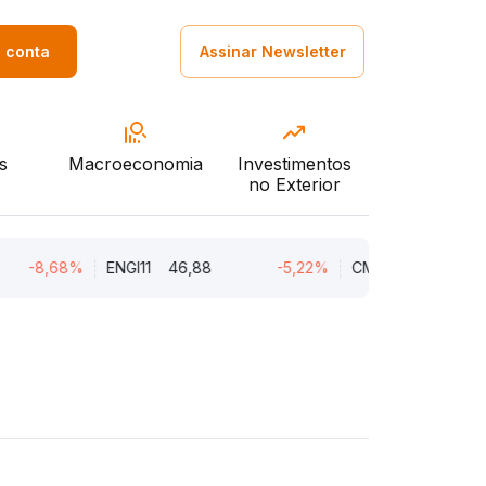
a conta
Assinar Newsletter
s
Macroeconomia
Investimentos
no Exterior
-8,68%
ENGI11
46,88
-5,22%
CMIN3
5,45