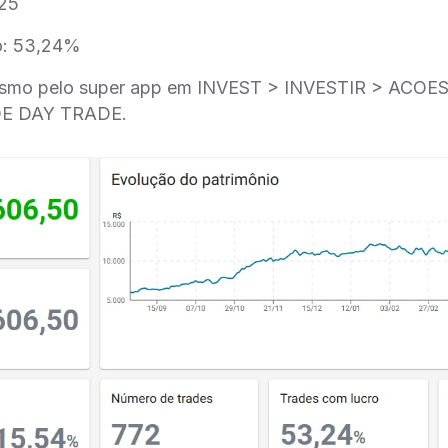
,25
o: 53,24%
mesmo pelo super app em INVEST > INVESTIR > ACO
DE DAY TRADE.