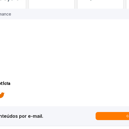
rmance
tícia
teúdos por e-mail.
C