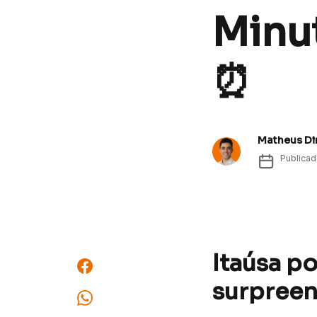
Minut
⏰
Matheus Di
Publica
Itaúsa po
surpreen