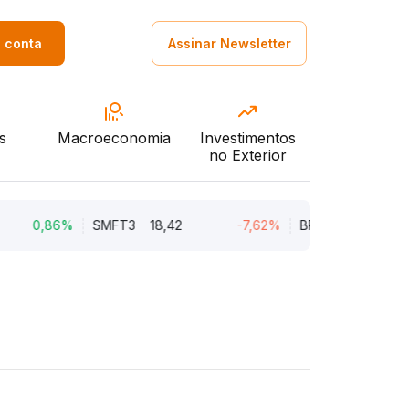
a conta
Assinar Newsletter
s
Macroeconomia
Investimentos
no Exterior
0,86%
SMFT3
18,42
-7,62%
BRAV3
18,45