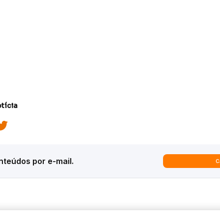
tícia
teúdos por e-mail.
C
ques
Análises
Inter News