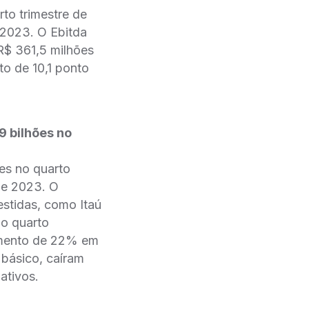
to trimestre de
 2023. O Ebitda
 R$ 361,5 milhões
o de 10,1 ponto
9 bilhões no
ões no quarto
de 2023. O
estidas, como Itaú
No quarto
scimento de 22% em
 básico, caíram
ativos.