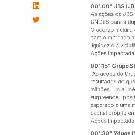
00':00" JBS (JB
As ações da JBS 
BNDES para a dup
O acordo inclui a
para o mercado a
liquidez e a visi
Ações Impactada
00':15" Grupo S
As ações do Grup
resultados do qua
milhões, um aume
surpreendeu posit
esperado e uma me
capital próprio e
Ações Impactada
00':30" Yduqs (Y