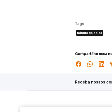
Tags
minuto da bolsa
Compartilhe essa no
Receba nossos con
Siga o Inter
Desta