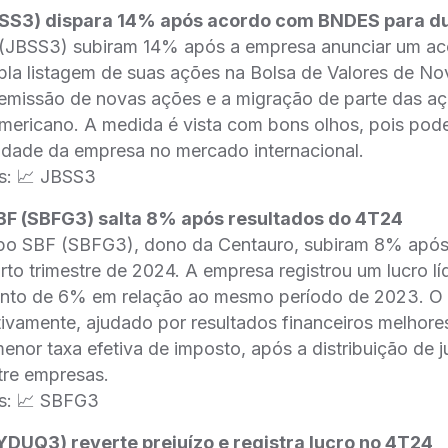
SS3) dispara 14% após acordo com BNDES para du
(JBSS3) subiram 14% após a empresa anunciar um a
la listagem de suas ações na Bolsa de Valores de No
 emissão de novas ações e a migração de parte das aç
mericano. A medida é vista com bons olhos, pois pod
bilidade da empresa no mercado internacional.
s: 📈 JBSS3
BF (SBFG3) salta 8% após resultados do 4T24
o SBF (SBFG3), dono da Centauro, subiram 8% após
rto trimestre de 2024. A empresa registrou um lucro l
nto de 6% em relação ao mesmo período de 2023. O lu
ivamente, ajudado por resultados financeiros melhore
nor taxa efetiva de imposto, após a distribuição de j
ntre empresas.
s: 📈 SBFG3
DUQ3) reverte prejuízo e registra lucro no 4T24