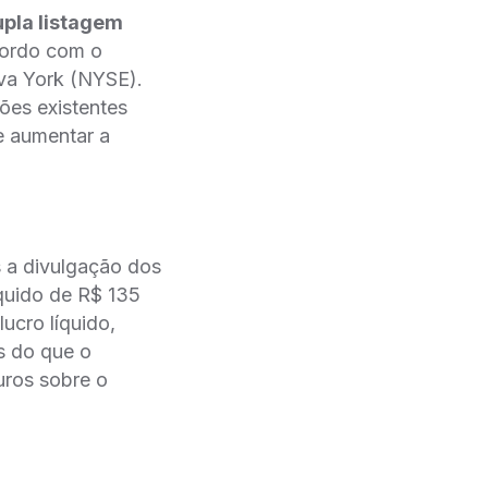
pla listagem
cordo com o
va York (NYSE).
ões existentes
e aumentar a
 a divulgação dos
íquido de R$ 135
cro líquido,
s do que o
uros sobre o