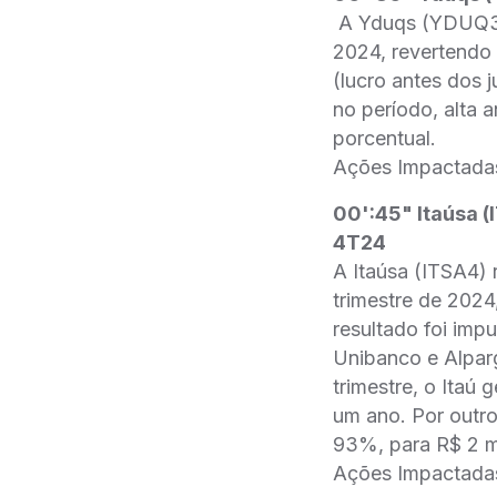
A Yduqs (YDUQ3) r
2024, revertendo
(lucro antes dos 
no período, alta
porcentual.
Ações Impactada
00':45" Itaúsa (
4T24
A Itaúsa (ITSA4) 
trimestre de 202
resultado foi imp
Unibanco e Alparg
trimestre, o Itaú
um ano. Por outro
93%, para R$ 2 m
Ações Impactadas