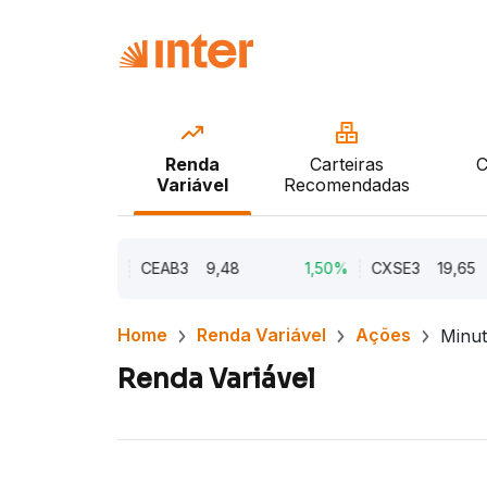
Renda
Carteiras
C
Variável
Recomendadas
2,21%
CEAB3
9,48
1,50%
CXSE3
19,65
Home
Renda Variável
Ações
Minut
Renda Variável