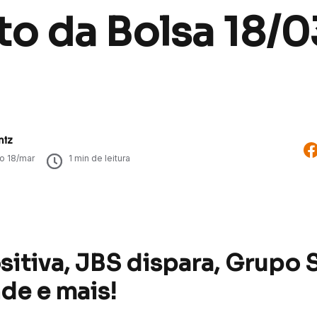
o da Bolsa 18/0
niz
do
18/mar
1
min de leitura
sitiva, JBS dispara, Grupo 
de e mais!