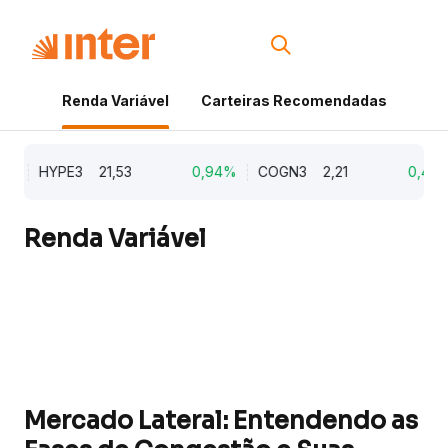
Renda Variável
Carteiras Recomendadas
Cri
%
HYPE3
21,53
0,94%
COGN3
2,21
0,45%
Renda Variável
Mercado Lateral: Entendendo as