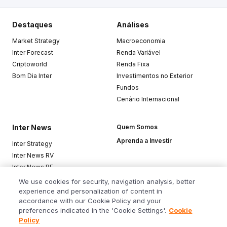
Destaques
Análises
Market Strategy
Macroeconomia
Inter Forecast
Renda Variável
Criptoworld
Renda Fixa
Bom Dia Inter
Investimentos no Exterior
Fundos
Cenário Internacional
Inter News
Quem Somos
Aprenda a Investir
Inter Strategy
Inter News RV
Inter News RF
Top Funds
We use cookies for security, navigation analysis, better
experience and personalization of content in
accordance with our Cookie Policy and your
Baixe o app
preferences indicated in the 'Cookie Settings'.
Cookie
Policy