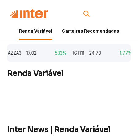
Renda Variável
Carteiras Recomendadas
Cri
AZZA3
17,02
5,13%
IGTI11
24,70
1,77%
NA
Renda Variável
Inter News | Renda Variável