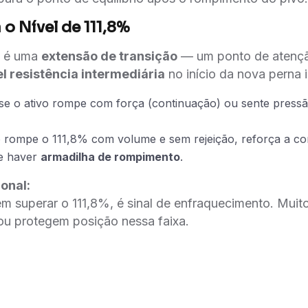
a o Nível de
111,8%
é uma
extensão de transição
— um ponto de atenç
l resistência intermediária
no início da nova perna 
r se o ativo rompe com força (continuação) ou sente press
 rompe o 111,8% com volume e sem rejeição, reforça a co
de haver
armadilha de rompimento
.
onal:
 em superar o 111,8%, é sinal de enfraquecimento. Muit
 ou protegem posição nessa faixa.