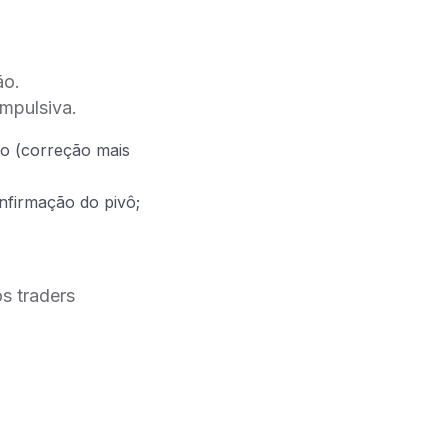
ão.
impulsiva.
ão (correção mais
nfirmação do pivô;
os traders