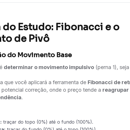
 do Estudo: Fibonacci e o
to de Pivô
ação do Movimento Base
 é
determinar o movimento impulsivo
(perna 1), seja
a que você aplicará a ferramenta de
Fibonacci de re
 potencial correção, onde o preço tende a
reagrupar 
endência
.
:
traçar do topo (0%) até o fundo (100%).
xa:
traçar do fundo (0%) até o topo (100%).