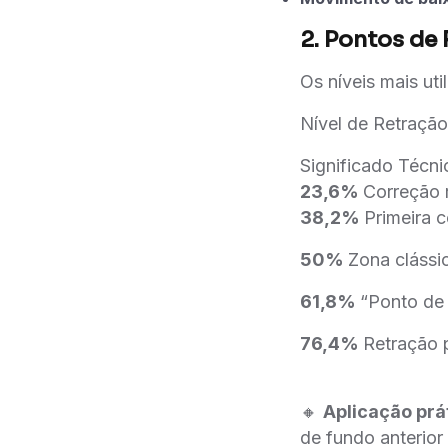
2. Pontos de
Os níveis mais uti
Nível de Retração
Significado Técni
23,6%
Correção r
38,2%
Primeira 
50%
Zona clássi
61,8%
“Ponto de 
76,4%
Retração 
🔸
Aplicação prá
de fundo anterio