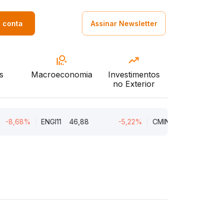
a conta
Assinar Newsletter
s
Macroeconomia
Investimentos
no Exterior
,68%
ENGI11
46,88
-5,22%
CMIN3
5,45
-5