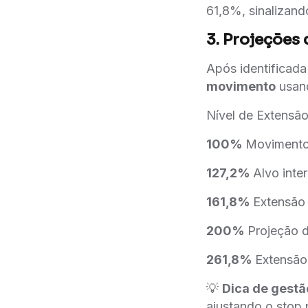
61,8%, sinalizan
3. Projeções
Após identificada
movimento
usan
Nível de Extensão
100%
Movimento 
127,2%
Alvo int
161,8%
Extensão 
200%
Projeção d
261,8%
Extensão
💡
Dica de gestã
ajustando o stop 