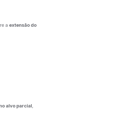
bre a
extensão do
o alvo parcial
,