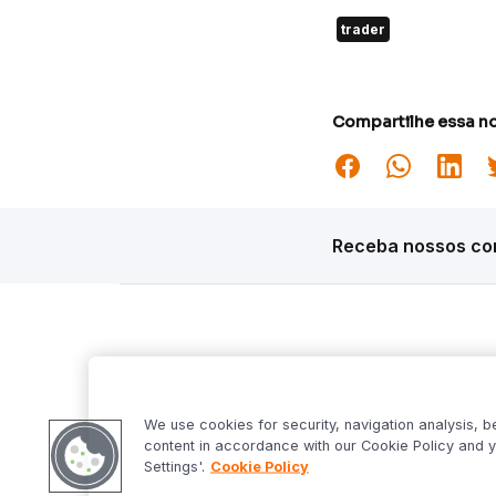
trader
Compartilhe essa no
Receba nossos con
Siga o Inter
Desta
Market S
We use cookies for security, navigation analysis, b
Inter Fo
content in accordance with our Cookie Policy and y
Criptowo
Settings'.
Cookie Policy
Bom Dia 