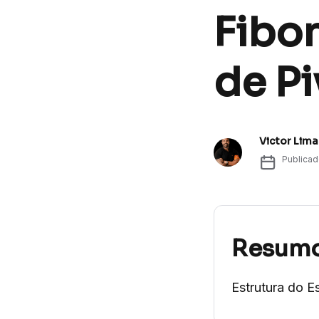
Fibo
de P
Victor Lima
Publica
Resum
Estrutura do E