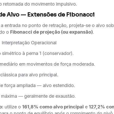
do retomada do movimento impulsivo.
 de Alvo — Extensões de Fibonacci
 a entrada no ponto de retração, projeta-se o alvo so
do o
Fibonacci de projeção (ou expansão)
.
 Interpretação Operacional
simétrico à perna 1 (conservador).
ermediário em movimentos de força moderada.
clássica para alvo principal.
e força ampliada — alvo estendido.
 máxima — geralmente de exaustão.
o:
utilize o
161,8% como alvo principal
e
127,2% com
para o ponto de equilíbrio após o rompimento do pivô.