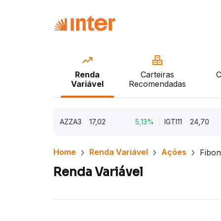
Renda
Carteiras
C
Variável
Recomendadas
9,79%
AZZA3
17,02
5,13%
IGTI11
24,70
Home
Renda Variável
Ações
Fibon
Renda Variável