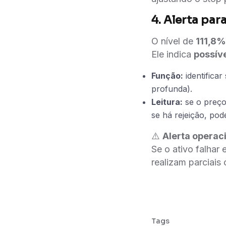
4. Alerta par
O nível de
111,8%
Ele indica
possíve
Função:
identifica
profunda).
Leitura:
se o preço
se há rejeição, po
⚠️
Alerta operaci
Se o ativo falhar
realizam parciais
Tags