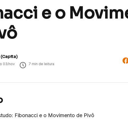
nacci e o Movim
ivô
 (Capita)
do
03/nov
7
min de leitura
o
studo: Fibonacci e o Movimento de Pivô