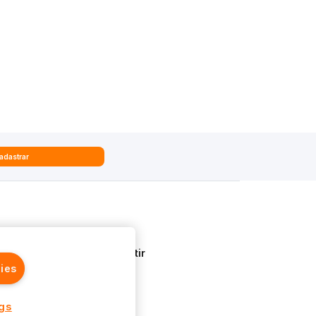
adastrar
Quem Somos
Aprenda a Investir
ies
ngs