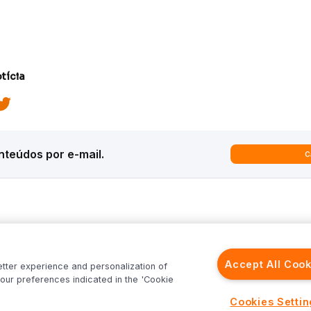
tícia
teúdos por e-mail.
C
ques
Análises
Inter News
trategy
Macroeconomia
Inter Strategy
Accept All Cook
etter experience and personalization of
recast
Renda Variável
Inter News RV
our preferences indicated in the 'Cookie
rld
Renda Fixa
Inter News RF
Inter
Investimentos no Exterior
Top Funds
Cookies Setti