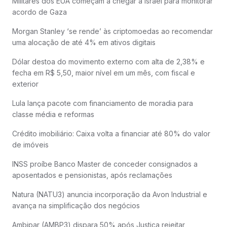
Militares dos EUA começam a chegar a Israel para monitorar
acordo de Gaza
Morgan Stanley ‘se rende’ às criptomoedas ao recomendar
uma alocação de até 4% em ativos digitais
Dólar destoa do movimento externo com alta de 2,38% e
fecha em R$ 5,50, maior nível em um mês, com fiscal e
exterior
Lula lança pacote com financiamento de moradia para
classe média e reformas
Crédito imobiliário: Caixa volta a financiar até 80% do valor
de imóveis
INSS proíbe Banco Master de conceder consignados a
aposentados e pensionistas, após reclamações
Natura (NATU3) anuncia incorporação da Avon Industrial e
avança na simplificação dos negócios
Ambipar (AMBP3) dispara 50% após Justiça rejeitar