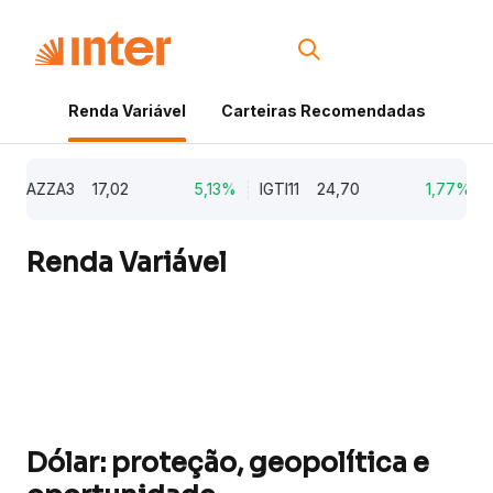
Renda Variável
Carteiras Recomendadas
Cri
AZZA3
17,02
5,13%
IGTI11
24,70
1,77%
NA
Renda Variável
Dólar: proteção, geopolítica e