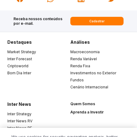
Receba nossos conteúdos
Cadastrar
por e-mail.
Destaques
Análises
Market Strategy
Macroeconomia
Inter Forecast
Renda Variável
Criptoworld
Renda Fixa
Bom Dia Inter
Investimentos no Exterior
Fundos
Cenário Internacional
Inter News
Quem Somos
Aprenda a Investir
Inter Strategy
Inter News RV
Inter News RF
Top Funds
We use cookies for security, navigation analysis, better