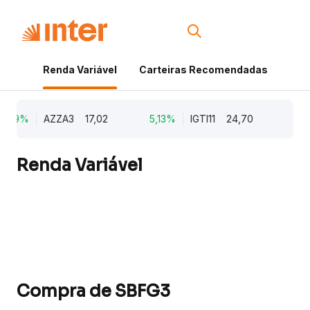
Renda Variável
Carteiras Recomendadas
Cri
,79%
AZZA3
17,02
5,13%
IGTI11
24,70
1,7
Renda Variável
Compra de SBFG3