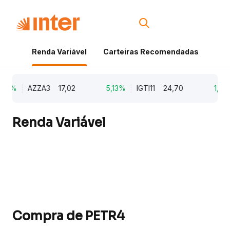
Renda Variável
Carteiras Recomendadas
Cri
79%
AZZA3
17,02
5,13%
IGTI11
24,70
1,77
Renda Variável
Compra de PETR4