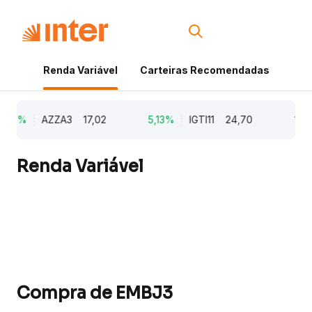
Renda Variável
Carteiras Recomendadas
Cri
,79%
AZZA3
17,02
5,13%
IGTI11
24,70
1,7
Renda Variável
Compra de EMBJ3