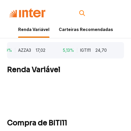
Renda Variável
Carteiras Recomendadas
Cri
,79%
AZZA3
17,02
5,13%
IGTI11
24,70
1,7
Renda Variável
Compra de BITI11