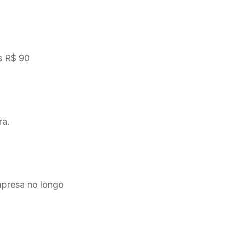
os R$ 90
ra.
mpresa no longo