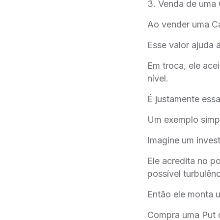
3. Venda de uma C
Ao vender uma Cal
Esse valor ajuda 
Em troca, ele ace
nível.
É justamente ess
Um exemplo simpl
Imagine um inves
Ele acredita no 
possível turbulên
Então ele monta u
Compra uma Put 