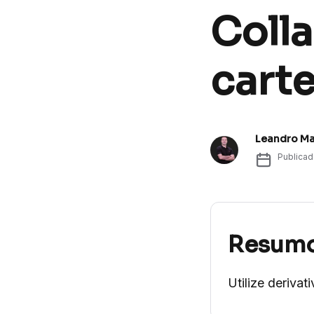
Coll
carte
Leandro Ma
Publica
Resum
Utilize deriva