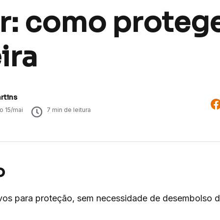
ar: como protege
ira
rtins
do
15/mai
7
min de leitura
o
tivos para proteção, sem necessidade de desembolso d