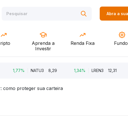
Abra a su
ripto
Aprenda a
Renda Fixa
Fundo
Investir
1,77%
NATU3
8,29
1,34%
LREN3
12,31
-8
r: como proteger sua carteira