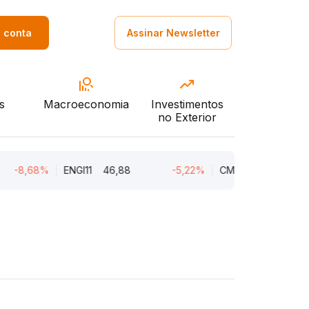
a conta
Assinar Newsletter
s
Macroeconomia
Investimentos
no Exterior
,68%
ENGI11
46,88
-5,22%
CMIN3
5,45
-5,