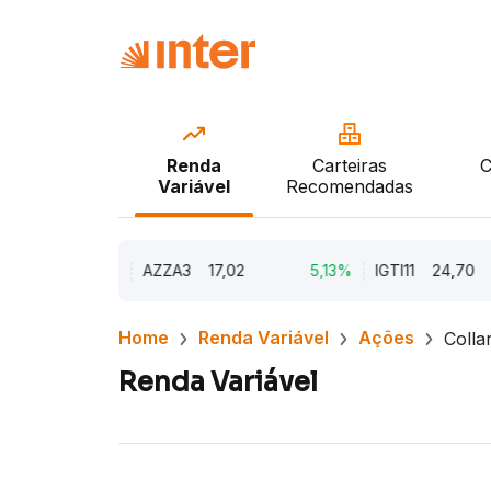
Renda
Carteiras
C
Variável
Recomendadas
9,79%
AZZA3
17,02
5,13%
IGTI11
24,70
Home
Renda Variável
Ações
Colla
Renda Variável