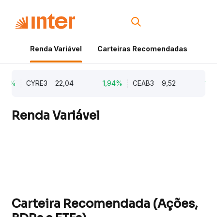
Renda Variável
Carteiras Recomendadas
Cri
77%
CYRE3
22,04
1,94%
CEAB3
9,52
1,93
Renda Variável
Carteira Recomendada (Ações,