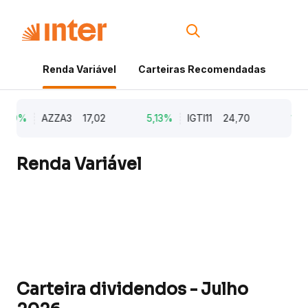
Renda Variável
Carteiras Recomendadas
Cri
,79%
AZZA3
17,02
5,13%
IGTI11
24,70
1,7
Renda Variável
Carteira dividendos - Julho