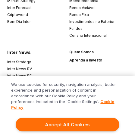
Market Strategy
Macroeconomia
Inter Forecast
Renda Variável
Criptoworld
Renda Fixa
Bom Dia Inter
Investimentos no Exterior
Fundos
Cenário Internacional
Inter News
Quem Somos
Aprenda a Investir
Inter Strategy
Inter News RV
Inter News RF
Top Funds
We use cookies for security, navigation analysis, better
experience and personalization of content in
accordance with our Cookie Policy and your
Baixe o app
preferences indicated in the 'Cookie Settings'.
Cookie
Policy
Accept All Cookies
Siga o Inter