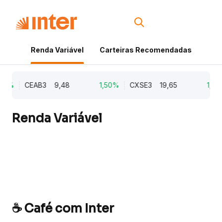
Renda Variável
Carteiras Recomendadas
Cri
21%
CEAB3
9,48
1,50%
CXSE3
19,65
1,03
Renda Variável
☕ Café com Inter