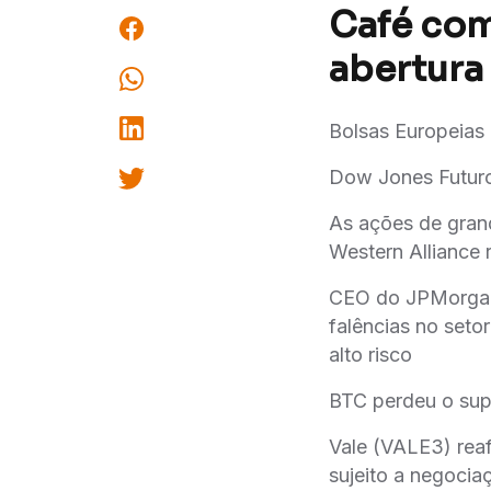
Café com
abertura 
Bolsas Europeias
Dow Jones Futuro
As ações de grand
Western Alliance
CEO do JPMorgan 
falências no set
alto risco
BTC perdeu o sup
Vale (VALE3) reaf
sujeito a negocia