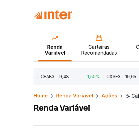
Renda
Carteiras
C
Variável
Recomendadas
2,21%
CEAB3
9,48
1,50%
CXSE3
19,65
Home
Renda Variável
Ações
☕ Caf
Renda Variável