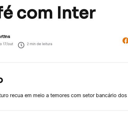
fé com Inter
rtins
do
17/out
2
min de leitura
o
uro recua em meio a temores com setor bancário do