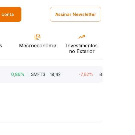
a conta
Assinar Newsletter
s
Macroeconomia
Investimentos
no Exterior
0,86%
SMFT3
18,42
-7,62%
BRAV3
18,45