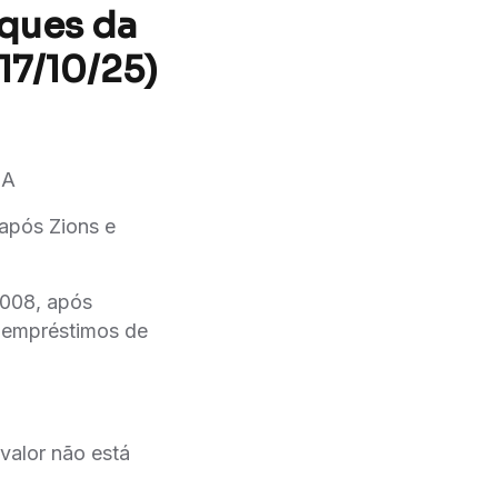
aques da
17/10/25)
UA
 após Zions e
2008, após
e empréstimos de
valor não está