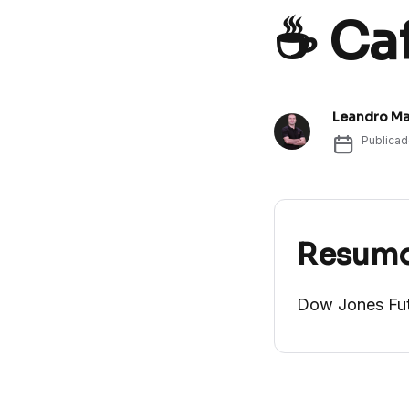
☕ Ca
Leandro Ma
Publica
Resum
Dow Jones Fut