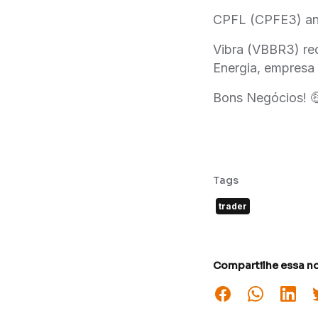
CPFL (CPFE3) anu
Vibra (VBBR3) re
Energia, empresa
Bons Negócios! 
Tags
trader
Compartilhe essa no