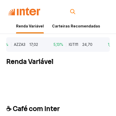
Renda Variável
Carteiras Recomendadas
Cri
79%
AZZA3
17,02
5,13%
IGTI11
24,70
1,77
Renda Variável
☕ Café com Inter