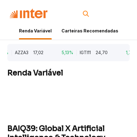
Renda Variável
Carteiras Recomendadas
Cri
9%
AZZA3
17,02
5,13%
IGTI11
24,70
1,77%
Renda Variável
BAIQ39: Global X Artificial