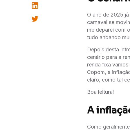
O ano de 2025 já 
carnaval se movim
me deparei com o
tudo andando mui
Depois desta int
cenário para a r
renda fixa vamos 
Copom, a inflação
claro, como tal c
Boa leitura!
A inflaçã
Como geralmente e