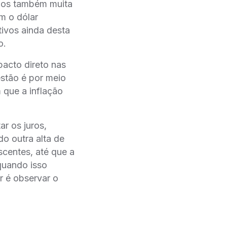
mos também muita
m o dólar
tivos ainda desta
o.
pacto direto nas
estão é por meio
que a inflação
r os juros,
o outra alta de
scentes, até que a
quando isso
 é observar o