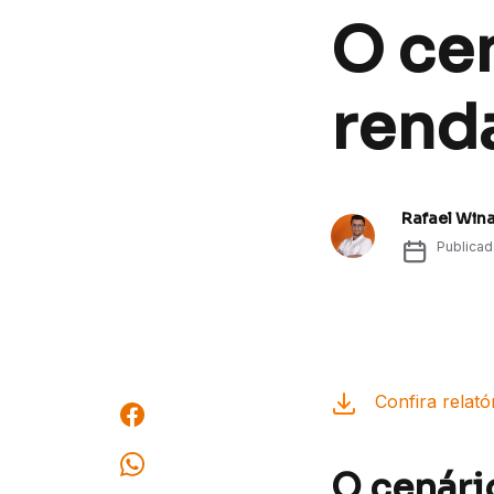
O cen
renda
Rafael Win
Publica
Confira relató
O cenári