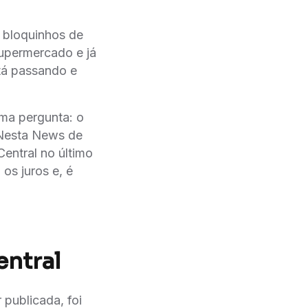
s bloquinhos de
supermercado e já
tá passando e
ma pergunta: o
 Nesta News de
entral no último
os juros e, é
entral
publicada, foi