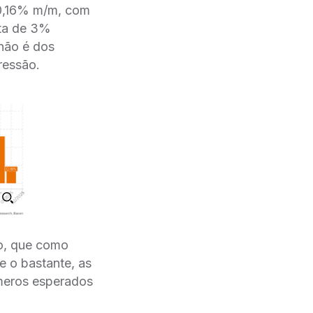
 0,16% m/m, com
eta de 3%
 não é dos
ressão.
ão, que como
 o bastante, as
úmeros esperados