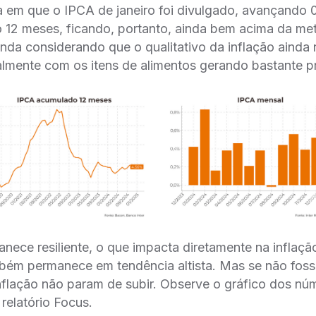
a em que o IPCA de janeiro foi divulgado, avançando
12 meses, ficando, portanto, ainda bem acima da m
ainda considerando que o qualitativo da inflação ainda
almente com os itens de alimentos gerando bastante p
ece resiliente, o que impacta diretamente na inflaç
ém permanece em tendência altista. Mas se não fosse
nflação não param de subir. Observe o gráfico dos n
relatório Focus.