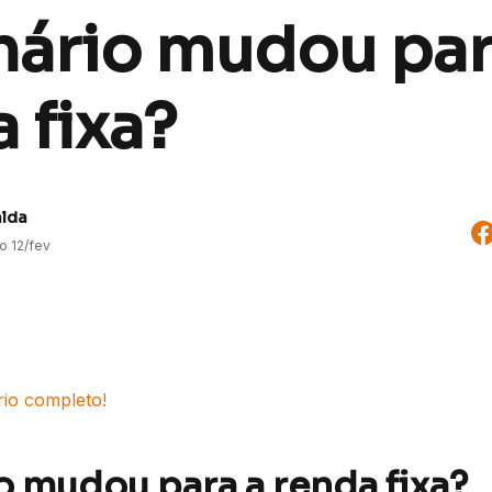
ário mudou par
 fixa?
alda
do
12/fev
rio completo!
o mudou para a renda fixa?