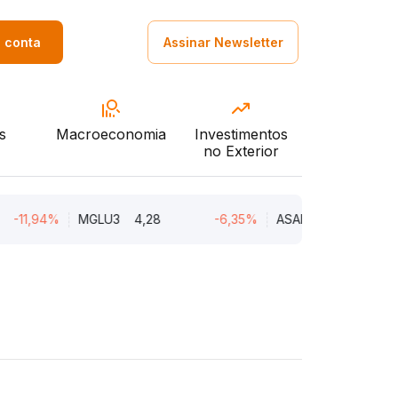
a conta
Assinar Newsletter
s
Macroeconomia
Investimentos
no Exterior
,94%
MGLU3
4,28
-6,35%
ASAI3
8,02
-5,