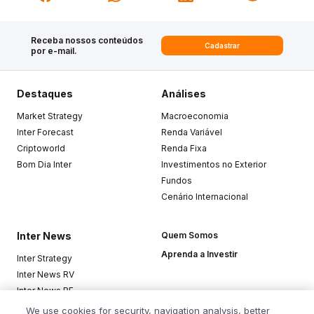
Receba nossos conteúdos
Cadastrar
por e-mail.
Destaques
Análises
Market Strategy
Macroeconomia
Inter Forecast
Renda Variável
Criptoworld
Renda Fixa
Bom Dia Inter
Investimentos no Exterior
Fundos
Cenário Internacional
Inter News
Quem Somos
Aprenda a Investir
Inter Strategy
Inter News RV
Inter News RF
Top Funds
We use cookies for security, navigation analysis, better