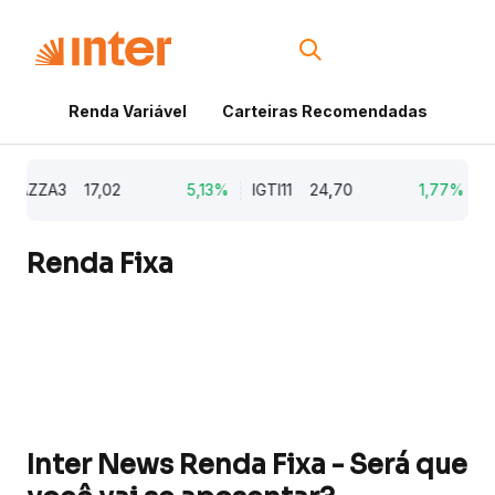
Renda Variável
Carteiras Recomendadas
Cri
AZZA3
17,02
5,13%
IGTI11
24,70
1,77%
NA
Renda Fixa
Inter News Renda Fixa - Será que