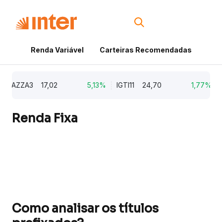
Renda Variável
Carteiras Recomendadas
Cri
AZZA3
17,02
5,13%
IGTI11
24,70
1,77%
N
Renda Fixa
Como analisar os títulos