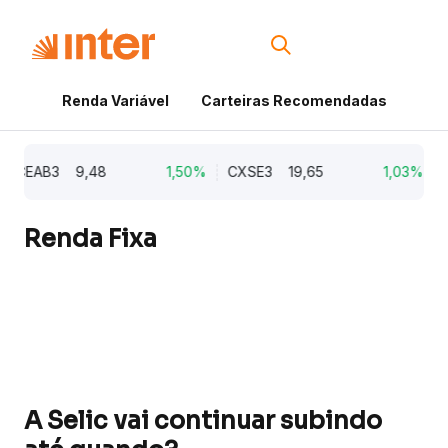
Renda Variável
Carteiras Recomendadas
Cri
CEAB3
9,48
1,50%
CXSE3
19,65
1,03%
CY
Renda Fixa
A Selic vai continuar subindo